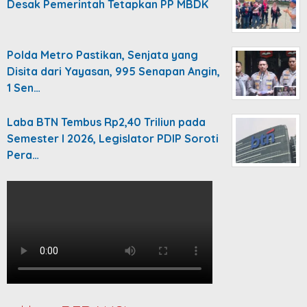
Desak Pemerintah Tetapkan PP MBDK
Polda Metro Pastikan, Senjata yang
Disita dari Yayasan, 995 Senapan Angin,
1 Sen…
Laba BTN Tembus Rp2,40 Triliun pada
Semester I 2026, Legislator PDIP Soroti
Pera…