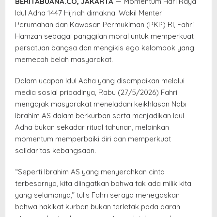
BERITABUANA.CO, JAKARTA
— Momentum Hari Raya
Idul
Idul Adha 1447 Hijriah dimaknai Wakil Menteri
Adha
Perumahan dan Kawasan Permukiman (PKP) RI, Fahri
1447
Hamzah sebagai panggilan moral untuk memperkuat
H
persatuan bangsa dan mengikis ego kelompok yang
memecah belah masyarakat.
Dalam ucapan Idul Adha yang disampaikan melalui
media sosial pribadinya, Rabu (27/5/2026) Fahri
mengajak masyarakat meneladani keikhlasan Nabi
Ibrahim AS dalam berkurban serta menjadikan Idul
Adha bukan sekadar ritual tahunan, melainkan
momentum memperbaiki diri dan memperkuat
solidaritas kebangsaan.
“Seperti Ibrahim AS yang menyerahkan cinta
terbesarnya, kita diingatkan bahwa tak ada milik kita
yang selamanya,” tulis Fahri seraya menegaskan
bahwa hakikat kurban bukan terletak pada darah