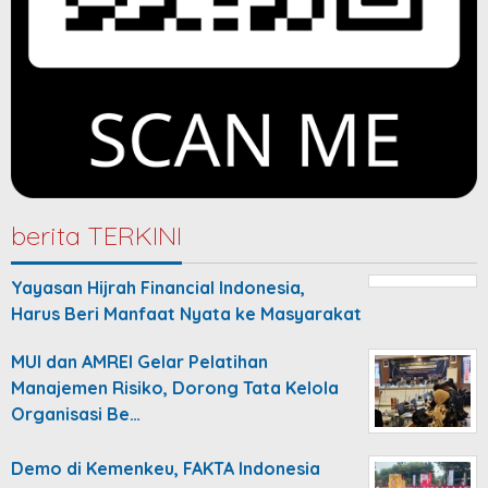
berita TERKINI
Yayasan Hijrah Financial Indonesia,
Harus Beri Manfaat Nyata ke Masyarakat
MUI dan AMREI Gelar Pelatihan
Manajemen Risiko, Dorong Tata Kelola
Organisasi Be…
Demo di Kemenkeu, FAKTA Indonesia