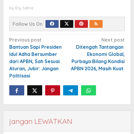
by
Ery Satria
Follow Us On
Post
Previous post
Next post
navigation
Bantuan Sapi Presiden
Ditengah Tantangan
Idul Adha Bersumber
Ekonomi Global,
dari APBN, Sah Sesuai
Purbaya Bilang Kondisi
Aturan, Jubir: Jangan
APBN 2026, Masih Kuat
Politisasi
jangan LEWATKAN