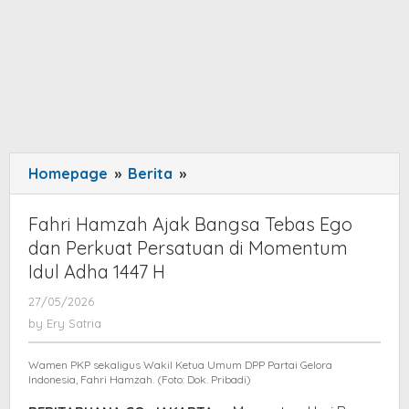
Homepage
»
Berita
»
Fahri
Hamzah
Ajak
Fahri Hamzah Ajak Bangsa Tebas Ego
Bangsa
dan Perkuat Persatuan di Momentum
Tebas
Idul Adha 1447 H
Ego
27/05/2026
by
dan
Ery
by
Ery Satria
Perkuat
Satria
Persatuan
Wamen PKP sekaligus Wakil Ketua Umum DPP Partai Gelora
di
Indonesia, Fahri Hamzah. (Foto: Dok. Pribadi)
Momentum