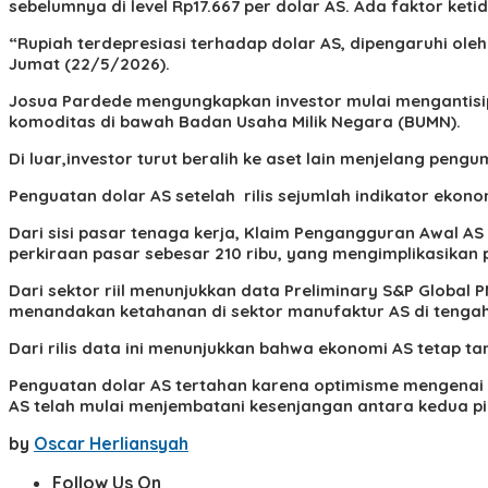
sebelumnya di level Rp17.667 per dolar AS. Ada faktor ket
“Rupiah terdepresiasi terhadap dolar AS, dipengaruhi ol
Jumat (22/5/2026).
Josua Pardede mengungkapkan investor mulai mengantisipa
komoditas di bawah Badan Usaha Milik Negara (BUMN).
Di luar,investor turut beralih ke aset lain menjelang pen
Penguatan dolar AS setelah rilis sejumlah indikator ekonom
Dari sisi pasar tenaga kerja, Klaim Pengangguran Awal AS u
perkiraan pasar sebesar 210 ribu, yang mengimplikasikan 
Dari sektor riil menunjukkan data Preliminary S&P Global 
menandakan ketahanan di sektor manufaktur AS di tengah 
Dari rilis data ini menunjukkan bahwa ekonomi AS tetap 
Penguatan dolar AS tertahan karena optimisme mengenai 
AS telah mulai menjembatani kesenjangan antara kedua p
by
Oscar Herliansyah
Follow Us On