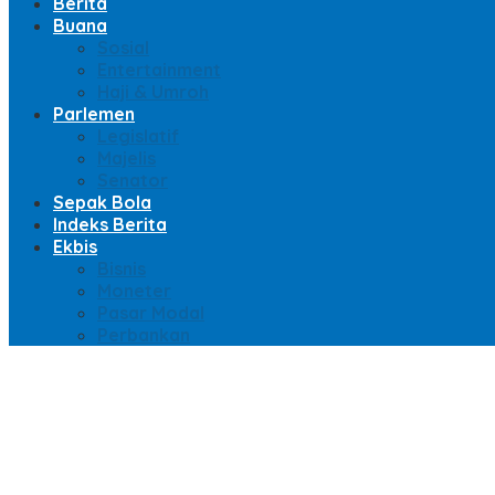
Berita
Buana
Sosial
Entertainment
Haji & Umroh
Parlemen
Legislatif
Majelis
Senator
Sepak Bola
Indeks Berita
Ekbis
Bisnis
Moneter
Pasar Modal
Perbankan