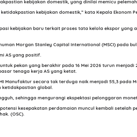
idakpastian kebijakan domestik, yang dinilai memicu pelemah
eh ketidakpastian kebijakan domestik,” kata Kepala Ekono
si kebijakan baru terkait proses tata kelola ekspor yang
gumuman Morgan Stanley Capital International (MSCI) pada b
i AS yang positif.
ntuk pekan yang berakhir pada 16 Mei 2026 turun menjadi 209 
pasar tenaga kerja AS yang ketat.
PMI Manufaktur secara tak terduga naik menjadi 55,3 pada Me
ketidakpastian global.
tangguh, sehingga mengurangi ekspektasi pelonggaran monet
potensi kesepakatan perdamaian muncul kembali setelah p
ihak.
(OSC).