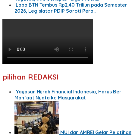
Laba BTN Tembus Rp2,40 Triliun pada Semester I
2026, Legislator PDIP Soroti Pera…
pilihan REDAKSI
Yayasan Hijrah Financial Indonesia, Harus Beri
Manfaat Nyata ke Masyarakat
MUI dan AMREI Gelar Pelatihan