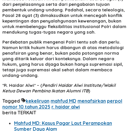
dari penjelasannya serta dari pengabaian tujuan
pembentuk undang-undang. Padahal, secara teleologis,
Pasal 28 ayat (3) dimaksudkan untuk mencegah konflik
kepentingan dan penyalahgunaan kewenangan, bukan
untuk membelenggu fleksibilitas institusional Polri dalam
mendukung tugas-tugas negara yang sah.
Perdebatan publik mengenai Polri tentu sah dan perlu.
Namun kritik hukum harus dibangun di atas metodologi
penafsiran yang benar, bukan pada potongan norma
yang ditarik keluar dari konteksnya. Dalam negara
hukum, yang harus dijaga bukan hanya supremasi sipil,
tetapi juga supremasi akal sehat dalam membaca
undang-undang.
*R. Haidar Alwi* – (
Pendiri Haidar Alwi Institute/Wakil
Ketua Dewan Pembina Ikatan Alumni ITB
)
Tagged
kekeliruan
mahfud MD
menafsirkan
perpol
nomor 10 tahun 2025
r. haidar alwi
berita TERKAIT
Mahfud MD: Kasus Pagar Laut Perampokan
Sumber Daya Alam