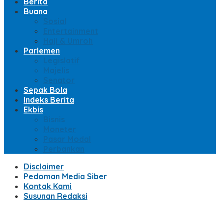
Berita
Buana
Sosial
Entertainment
Haji & Umroh
Parlemen
Legislatif
Majelis
Senator
Sepak Bola
Indeks Berita
Ekbis
Bisnis
Moneter
Pasar Modal
Perbankan
Disclaimer
Pedoman Media Siber
Kontak Kami
Susunan Redaksi