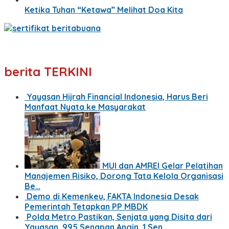
Ketika Tuhan “Ketawa” Melihat Doa Kita
berita TERKINI
Yayasan Hijrah Financial Indonesia, Harus Beri
Manfaat Nyata ke Masyarakat
MUI dan AMREI Gelar Pelatihan
Manajemen Risiko, Dorong Tata Kelola Organisasi
Be…
Demo di Kemenkeu, FAKTA Indonesia Desak
Pemerintah Tetapkan PP MBDK
Polda Metro Pastikan, Senjata yang Disita dari
Yayasan, 995 Senapan Angin, 1 Sen…