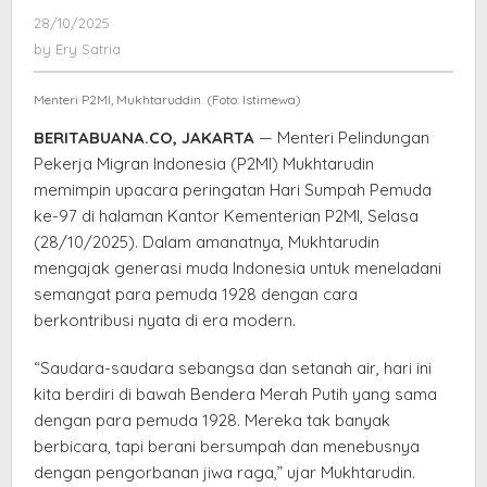
Wujudkan
28/10/2025
by
Semangat
Ery
by
Ery Satria
Sumpah
Satria
Pemuda
Menteri P2MI, Mukhtaruddin. (Foto: Istimewa)
di
Era
BERITABUANA.CO, JAKARTA
— Menteri Pelindungan
Modern
Pekerja Migran Indonesia (P2MI) Mukhtarudin
memimpin upacara peringatan Hari Sumpah Pemuda
ke-97 di halaman Kantor Kementerian P2MI, Selasa
(28/10/2025). Dalam amanatnya, Mukhtarudin
mengajak generasi muda Indonesia untuk meneladani
semangat para pemuda 1928 dengan cara
berkontribusi nyata di era modern.
“Saudara-saudara sebangsa dan setanah air, hari ini
kita berdiri di bawah Bendera Merah Putih yang sama
dengan para pemuda 1928. Mereka tak banyak
berbicara, tapi berani bersumpah dan menebusnya
dengan pengorbanan jiwa raga,” ujar Mukhtarudin.