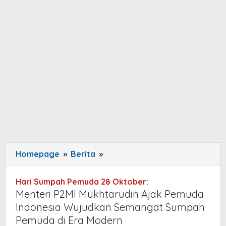
Homepage
»
Berita
»
Menteri
P2MI
Mukhtarudin
Hari Sumpah Pemuda 28 Oktober:
Ajak
Menteri P2MI Mukhtarudin Ajak Pemuda
Pemuda
Indonesia Wujudkan Semangat Sumpah
Indonesia
Pemuda di Era Modern