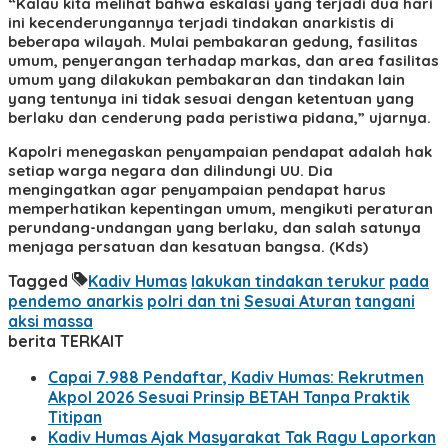
“Kalau kita melihat bahwa eskalasi yang terjadi dua hari
ini kecenderungannya terjadi tindakan anarkistis di
beberapa wilayah. Mulai pembakaran gedung, fasilitas
umum, penyerangan terhadap markas, dan area fasilitas
umum yang dilakukan pembakaran dan tindakan lain
yang tentunya ini tidak sesuai dengan ketentuan yang
berlaku dan cenderung pada peristiwa pidana,” ujarnya.
Kapolri menegaskan penyampaian pendapat adalah hak
setiap warga negara dan dilindungi UU. Dia
mengingatkan agar penyampaian pendapat harus
memperhatikan kepentingan umum, mengikuti peraturan
perundang-undangan yang berlaku, dan salah satunya
menjaga persatuan dan kesatuan bangsa. (Kds)
Tagged
Kadiv Humas
lakukan tindakan terukur
pada
pendemo anarkis
polri dan tni
Sesuai Aturan
tangani
aksi massa
berita TERKAIT
Capai 7.988 Pendaftar, Kadiv Humas: Rekrutmen
Akpol 2026 Sesuai Prinsip BETAH Tanpa Praktik
Titipan
Kadiv Humas Ajak Masyarakat Tak Ragu Laporkan