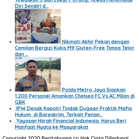
Diri Sendiri d…
Nikmati Akhir Pekan dengan
Cemilan Bergizi Kukis M9 Gluten-Free Tanpa Telor
dan …
Polda Metro Jaya Siapkan
1.200 Personel Amankan Chelsea FC Vs AC Milan di
GBK
IPW Desak Kapolri Tindak Dugaan Praktik Mafia
Hukum di Bareskrim, Terkait Penan…
Yayasan Hijrah Financial Indonesia, Harus Beri
Manfaat Nyata ke Masyarakat
Copyright 2020 Beritabuana.co Hak Cipta Dilindungi