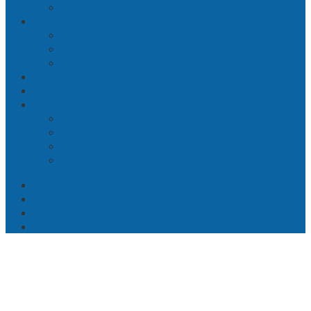
Haji & Umroh
Parlemen
Legislatif
Majelis
Senator
Sepak Bola
Indeks Berita
Ekbis
Bisnis
Moneter
Pasar Modal
Perbankan
Disclaimer
Pedoman Media Siber
Kontak Kami
Susunan Redaksi