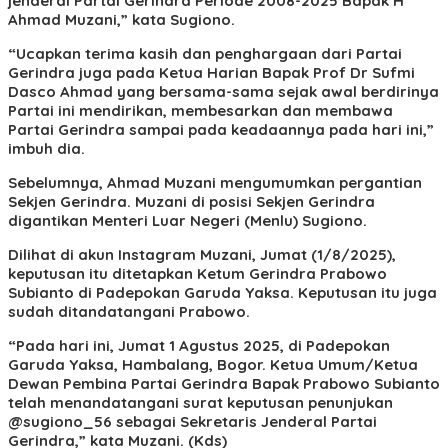
jenderal Partai Gerindra Periode 2008-2025 Bapak H
Ahmad Muzani,” kata Sugiono.
“Ucapkan terima kasih dan penghargaan dari Partai
Gerindra juga pada Ketua Harian Bapak Prof Dr Sufmi
Dasco Ahmad yang bersama-sama sejak awal berdirinya
Partai ini mendirikan, membesarkan dan membawa
Partai Gerindra sampai pada keadaannya pada hari ini,”
imbuh dia.
Sebelumnya, Ahmad Muzani mengumumkan pergantian
Sekjen Gerindra. Muzani di posisi Sekjen Gerindra
digantikan Menteri Luar Negeri (Menlu) Sugiono.
Dilihat di akun Instagram Muzani, Jumat (1/8/2025),
keputusan itu ditetapkan Ketum Gerindra Prabowo
Subianto di Padepokan Garuda Yaksa. Keputusan itu juga
sudah ditandatangani Prabowo.
“Pada hari ini, Jumat 1 Agustus 2025, di Padepokan
Garuda Yaksa, Hambalang, Bogor. Ketua Umum/Ketua
Dewan Pembina Partai Gerindra Bapak Prabowo Subianto
telah menandatangani surat keputusan penunjukan
@sugiono_56 sebagai Sekretaris Jenderal Partai
Gerindra,” kata Muzani. (Kds)