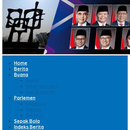
Home
Berita
Buana
Sosial
Entertainment
Haji & Umroh
Parlemen
Legislatif
Majelis
Senator
Sepak Bola
Indeks Berita