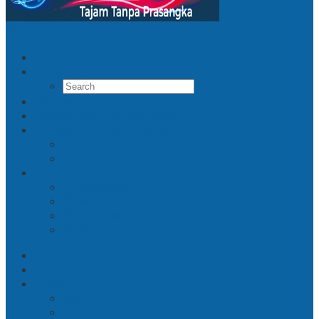
Search
Microsite Berita Majelis
Microsite Berita Parlemen
Microsite Berita Senator
Video
Opini
Facebook
Twitter
Pinterest
RSS
Home
Berita
Buana
Sosial
Entertainment