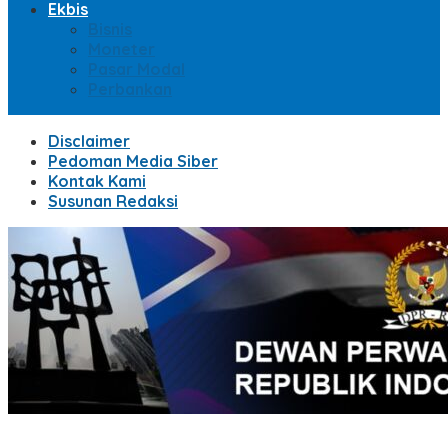
Ekbis
Bisnis
Moneter
Pasar Modal
Perbankan
Disclaimer
Pedoman Media Siber
Kontak Kami
Susunan Redaksi