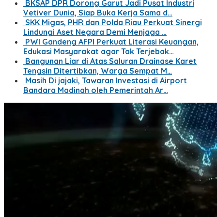
BKSAP DPR Dorong Garut Jadi Pusat Industri
Vetiver Dunia, Siap Buka Kerja Sama d…
SKK Migas, PHR dan Polda Riau Perkuat Sinergi
Lindungi Aset Negara Demi Menjaga …
PWI Gandeng AFPI Perkuat Literasi Keuangan,
Edukasi Masyarakat agar Tak Terjebak…
Bangunan Liar di Atas Saluran Drainase Karet
Tengsin Ditertibkan, Warga Sempat M…
Masih Di jajaki, Tawaran Investasi di Airport
Bandara Madinah oleh Pemerintah Ar…