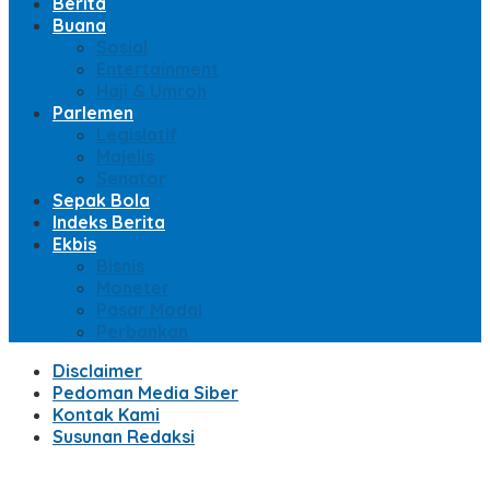
Berita
Buana
Sosial
Entertainment
Haji & Umroh
Parlemen
Legislatif
Majelis
Senator
Sepak Bola
Indeks Berita
Ekbis
Bisnis
Moneter
Pasar Modal
Perbankan
Disclaimer
Pedoman Media Siber
Kontak Kami
Susunan Redaksi