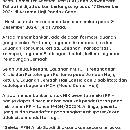
bentu Computer Asested Test (CAT) dan Wawancara.
Tahap ini dijadwalkan berlangsung pada 17 Desember
2024 di Asrama Haji Pondok Gede.
“Hasil seleksi rencananya akan diumumkan pada 24
Desember 2024,” jelas Arsad.
Arsad menambahkan, ada delapan formasi layanan
yang dibuka. Pertama, Layanan Akomodasi, kedua,
Layanan Konsumsi, ketiga, Layanan Transportasi,
keempat, Layanan Bimbingan Ibadah, kelima Layanan
Pelindungan Jemaah.
Selanjutnya, keenam, Layanan PKPPJH (Penanganan
Krisis dan Pertolongan Pertama pada Jemaah Haji),
ketujuh, Layanan Jemaah Haji Lansia dan Disabilitas; dan
kedelapan Layanan MCH (Media Center Haji)
Arsad menambahkan untuk NIK peserta seleksi PPIH,
hanya dapat dipergunakan satu kali pendaftaran pada
rekrutmen PPIH tahun 1446H/2025M. Artinya, peserta
yang sudah mendaftar pada tingkat Kabupaten/Kota
tidak bisa mendaftar lagi.
“Seleksi PPIH Arab Saudi dilaksanakan secara terbuka,