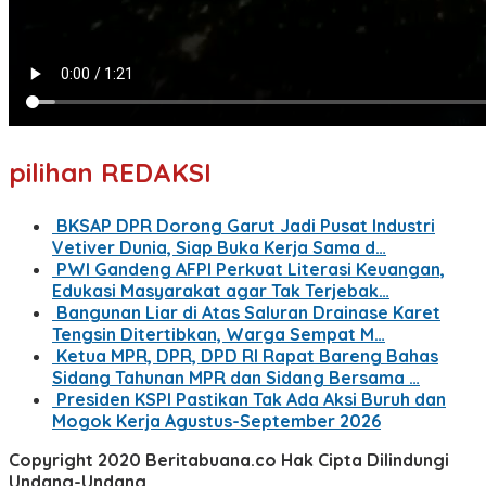
pilihan REDAKSI
BKSAP DPR Dorong Garut Jadi Pusat Industri
Vetiver Dunia, Siap Buka Kerja Sama d…
PWI Gandeng AFPI Perkuat Literasi Keuangan,
Edukasi Masyarakat agar Tak Terjebak…
Bangunan Liar di Atas Saluran Drainase Karet
Tengsin Ditertibkan, Warga Sempat M…
Ketua MPR, DPR, DPD RI Rapat Bareng Bahas
Sidang Tahunan MPR dan Sidang Bersama …
Presiden KSPI Pastikan Tak Ada Aksi Buruh dan
Mogok Kerja Agustus-September 2026
Copyright 2020 Beritabuana.co Hak Cipta Dilindungi
Undang-Undang