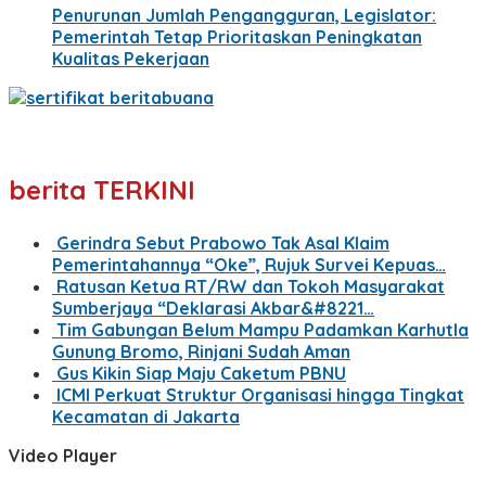
Penurunan Jumlah Pengangguran, Legislator:
Pemerintah Tetap Prioritaskan Peningkatan
Kualitas Pekerjaan
berita TERKINI
Gerindra Sebut Prabowo Tak Asal Klaim
Pemerintahannya “Oke”, Rujuk Survei Kepuas…
Ratusan Ketua RT/RW dan Tokoh Masyarakat
Sumberjaya “Deklarasi Akbar&#8221…
Tim Gabungan Belum Mampu Padamkan Karhutla
Gunung Bromo, Rinjani Sudah Aman
Gus Kikin Siap Maju Caketum PBNU
ICMI Perkuat Struktur Organisasi hingga Tingkat
Kecamatan di Jakarta
Video Player