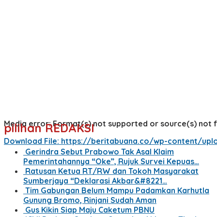
Media error: Format(s) not supported or source(s) not 
pilihan REDAKSI
Download File: https://beritabuana.co/wp-content/u
Gerindra Sebut Prabowo Tak Asal Klaim
Pemerintahannya “Oke”, Rujuk Survei Kepuas…
00:00
Ratusan Ketua RT/RW dan Tokoh Masyarakat
Sumberjaya “Deklarasi Akbar&#8221…
Tim Gabungan Belum Mampu Padamkan Karhutla
Gunung Bromo, Rinjani Sudah Aman
Gus Kikin Siap Maju Caketum PBNU