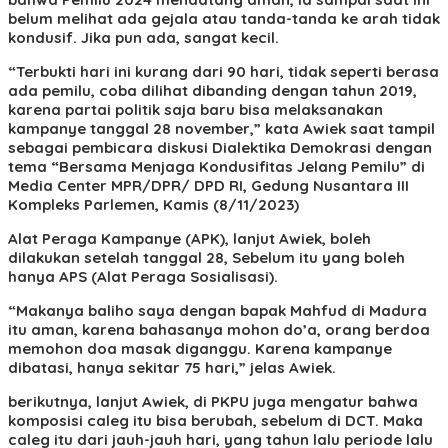
belum melihat ada gejala atau tanda-tanda ke arah tidak
kondusif. Jika pun ada, sangat kecil.
“Terbukti hari ini kurang dari 90 hari, tidak seperti berasa
ada pemilu, coba dilihat dibanding dengan tahun 2019,
karena partai politik saja baru bisa melaksanakan
kampanye tanggal 28 november,” kata Awiek saat tampil
sebagai pembicara diskusi Dialektika Demokrasi dengan
tema “Bersama Menjaga Kondusifitas Jelang Pemilu” di
Media Center MPR/DPR/ DPD RI, Gedung Nusantara III
Kompleks Parlemen, Kamis (8/11/2023)
Alat Peraga Kampanye (APK), lanjut Awiek, boleh
dilakukan setelah tanggal 28, Sebelum itu yang boleh
hanya APS (Alat Peraga Sosialisasi).
“Makanya baliho saya dengan bapak Mahfud di Madura
itu aman, karena bahasanya mohon do’a, orang berdoa
memohon doa masak diganggu. Karena kampanye
dibatasi, hanya sekitar 75 hari,” jelas Awiek.
berikutnya, lanjut Awiek, di PKPU juga mengatur bahwa
komposisi caleg itu bisa berubah, sebelum di DCT. Maka
caleg itu dari jauh-jauh hari, yang tahun lalu periode lalu