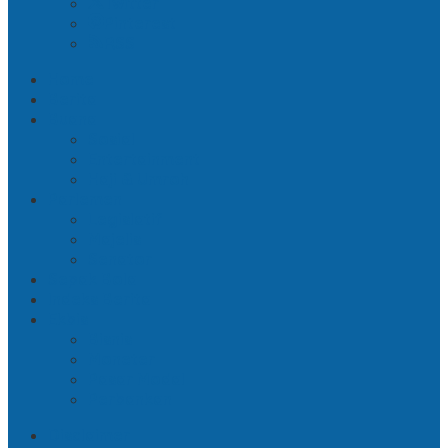
Twitter
Pinterest
RSS
Home
Berita
Buana
Sosial
Entertainment
Haji & Umroh
Parlemen
Legislatif
Majelis
Senator
Sepak Bola
Indeks Berita
Ekbis
Bisnis
Moneter
Pasar Modal
Perbankan
Disclaimer