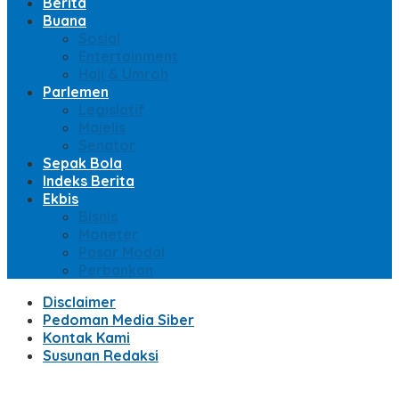
Berita
Buana
Sosial
Entertainment
Haji & Umroh
Parlemen
Legislatif
Majelis
Senator
Sepak Bola
Indeks Berita
Ekbis
Bisnis
Moneter
Pasar Modal
Perbankan
Disclaimer
Pedoman Media Siber
Kontak Kami
Susunan Redaksi