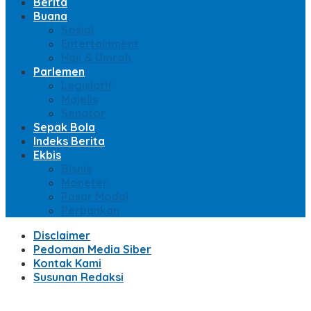
Berita
Buana
Sosial
Entertainment
Haji & Umroh
Parlemen
Legislatif
Majelis
Senator
Sepak Bola
Indeks Berita
Ekbis
Bisnis
Moneter
Pasar Modal
Perbankan
Disclaimer
Pedoman Media Siber
Kontak Kami
Susunan Redaksi