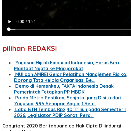
pilihan REDAKSI
Yayasan Hijrah Financial Indonesia, Harus Beri
Manfaat Nyata ke Masyarakat
MUI dan AMREI Gelar Pelatihan Manajemen Risiko,
Dorong Tata Kelola Organisasi Be…
Demo di Kemenkeu, FAKTA Indonesia Desak
Pemerintah Tetapkan PP MBDK
Polda Metro Pastikan, Senjata yang Disita dari
Yayasan, 995 Senapan Angin, 1 Sen…
Laba BTN Tembus Rp2,40 Triliun pada Semester I
2026, Legislator PDIP Soroti Pera…
Copyright 2020 Beritabuana.co Hak Cipta Dilindungi