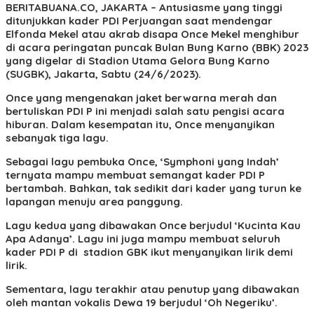
BERITABUANA.CO, JAKARTA
– Antusiasme yang tinggi
ditunjukkan kader PDI Perjuangan saat mendengar
Elfonda Mekel atau akrab disapa Once Mekel menghibur
di acara peringatan puncak Bulan Bung Karno (BBK) 2023
yang digelar di Stadion Utama Gelora Bung Karno
(SUGBK), Jakarta, Sabtu (24/6/2023).
Once yang mengenakan jaket berwarna merah dan
bertuliskan PDI P ini menjadi salah satu pengisi acara
hiburan. Dalam kesempatan itu, Once menyanyikan
sebanyak tiga lagu.
Sebagai lagu pembuka Once, ‘Symphoni yang Indah’
ternyata mampu membuat semangat kader PDI P
bertambah. Bahkan, tak sedikit dari kader yang turun ke
lapangan menuju area panggung.
Lagu kedua yang dibawakan Once berjudul ‘Kucinta Kau
Apa Adanya’. Lagu ini juga mampu membuat seluruh
kader PDI P di
stadion GBK ikut menyanyikan lirik demi
lirik.
Sementara, lagu terakhir atau penutup yang dibawakan
oleh mantan vokalis Dewa 19 berjudul ‘Oh Negeriku’.