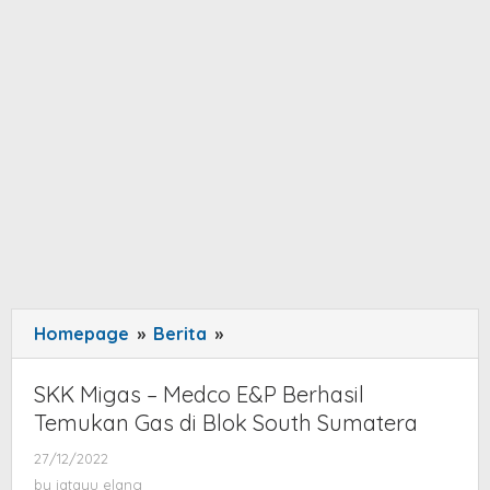
Homepage
»
Berita
»
SKK
Migas
–
SKK Migas – Medco E&P Berhasil
Medco
Temukan Gas di Blok South Sumatera
E&P
27/12/2022
by
Berhasil
jatayu
by
jatayu elang