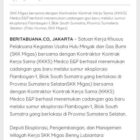
Temukan
elang
Gas
SKK Migas bersama dengan Kontraktor Kontrak Kerja Sama (KKKS)
di
Medco E&P berhasil menemukan cadangan gas baru melalui sumur
Blok
eksplorasi Flamboyan-1, Blok South Sumatra, Provinsi Sumatera
Selatan. (Foto: Humas SKK Migas)
South
Sumatera
BERITABUANA.CO, JAKARTA
– Satuan Kerja Khusus
Pelaksana Kegiatan Usaha Hulu Minyak dan Gas Bumi
(SKK Migas) bersama dengan Kontraktor Kontrak
Kerja Sama (KKKS) Medco E&P berhasil menemukan
cadangan gas baru melalui sumur eksplorasi
Flamboyan-1, Blok South Sumatra yang berlokasi di
Provinsi Sumatera SelatanSKK Migas) bersama
dengan Kontraktor Kontrak Kerja Sama (KKKS)
Medco E&P berhasil menemukan cadangan gas baru
melalui sumur eksplorasi Flamboyan-1, Blok South
Sumatra yang berlokasi di Provinsi Sumatera Selatan.
Deputi Eksplorasi, Pengembangan, dan Manajemen
Wilayah Kerja SKK Migas Benny Lubiantara