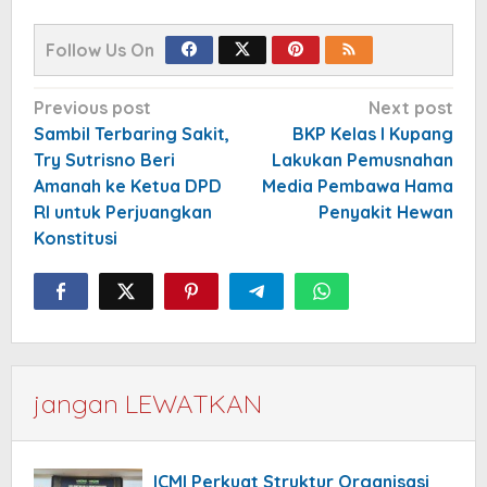
Follow Us On
Post
Previous post
Next post
navigation
Sambil Terbaring Sakit,
BKP Kelas I Kupang
Try Sutrisno Beri
Lakukan Pemusnahan
Amanah ke Ketua DPD
Media Pembawa Hama
RI untuk Perjuangkan
Penyakit Hewan
Konstitusi
jangan LEWATKAN
ICMI Perkuat Struktur Organisasi