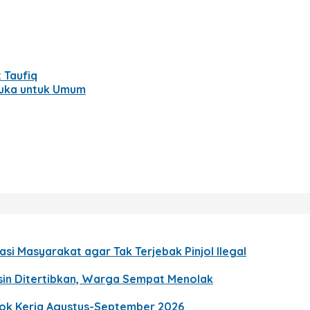
 Taufiq
uka untuk Umum
si Masyarakat agar Tak Terjebak Pinjol Ilegal
gsin Ditertibkan, Warga Sempat Menolak
gok Kerja Agustus-September 2026