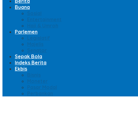
Berita
Buana
Sosial
Entertainment
Haji & Umroh
Parlemen
Legislatif
Majelis
Senator
Sepak Bola
Indeks Berita
Ekbis
Bisnis
Moneter
Pasar Modal
Perbankan