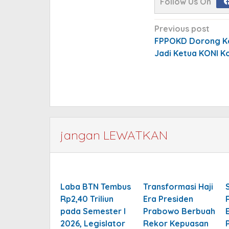
Follow Us On
Post
Previous post
navigation
FPPOKD Dorong Ke
Jadi Ketua KONI K
jangan LEWATKAN
Laba BTN Tembus
Transformasi Haji
Rp2,40 Triliun
Era Presiden
pada Semester I
Prabowo Berbuah
2026, Legislator
Rekor Kepuasan