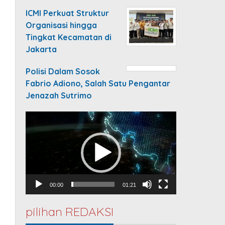
ICMI Perkuat Struktur
Organisasi hingga
Tingkat Kecamatan di
Jakarta
Polisi Dalam Sosok
Fabrio Adiono, Salah Satu Pengantar
Jenazah Sutrimo
Video
Player
00:00
01:21
pilihan REDAKSI