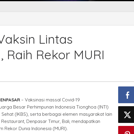
ribusi
000
sin
 Vaksin Lintas
as
unitas
i, Raih Rekor MURI
h
or
I
DENPASAR
– Vaksinasi massal Covid-19
uarga Besar Perhimpunan Indonesia Tionghoa (INTI)
li Sehat (IKBS), serta berbagai elemen masyarakat lain
Restaurant, Denpasar Timur, Bali, mendapatkan
m Rekor Dunia Indonesia (MURI).