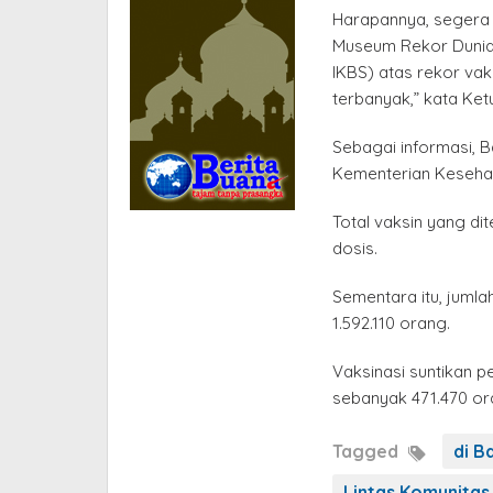
Harapannya, segera te
Museum Rekor Dunia 
IKBS) atas rekor vak
terbanyak,” kata Ketu
Sebagai informasi, B
Kementerian Kesehat
Total vaksin yang di
dosis.
Sementara itu, juml
1.592.110 orang.
Vaksinasi suntikan p
sebanyak 471.470 or
Tagged
di Ba
Lintas Komunitas