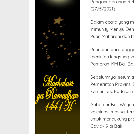
Penganugerahan Reko
(27/5/2021)
Dalam acara yang m
Immunity Menuju Denpa
Puan Maharani dan b
Puan dan para anggo
meninjau langsung vak
Pameran IKM Bali Ban
Sebelumnya, sejumla
Pemerintah Provinsi 
komunitas. Pada Juma
Gubernur Bali Wayan
vaksinasi massal te
untuk mendukung pr
Covid-19 di Bali.