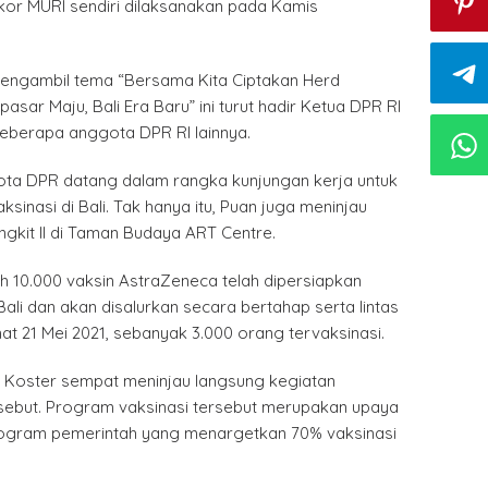
r MURI sendiri dilaksanakan pada Kamis
engambil tema “Bersama Kita Ciptakan Herd
sar Maju, Bali Era Baru” ini turut hadir Ketua DPR RI
eberapa anggota DPR RI lainnya.
ta DPR datang dalam rangka kunjungan kerja untuk
sinasi di Bali. Tak hanya itu, Puan juga meninjau
gkit II di Taman Budaya ART Centre.
h 10.000 vaksin AstraZeneca telah dipersiapkan
Bali dan akan disalurkan secara bertahap serta lintas
t 21 Mei 2021, sebanyak 3.000 orang tervaksinasi.
 Koster sempat meninjau langsung kegiatan
rsebut. Program vaksinasi tersebut merupakan upaya
ogram pemerintah yang menargetkan 70% vaksinasi