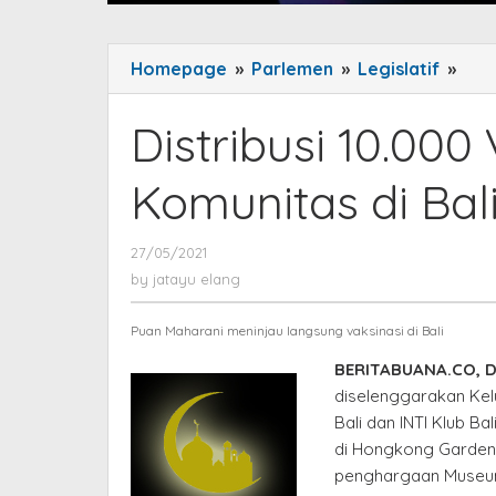
Homepage
»
Parlemen
»
Legislatif
»
Dist
10.
Vak
Distribusi 10.000
Lint
Kom
Komunitas di Bal
di
Bali,
27/05/2021
by
Rai
jatayu
by
jatayu elang
Rek
elang
MUR
Puan Maharani meninjau langsung vaksinasi di Bali
BERITABUANA.CO, 
diselenggarakan Kel
Bali dan INTI Klub Ba
di Hongkong Garden 
penghargaan Museu