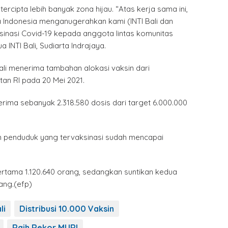
rcipta lebih banyak zona hijau. “Atas kerja sama ini,
Indonesia menganugerahkan kami (INTI Bali dan
sinasi Covid-19 kepada anggota lintas komunitas
a INTI Bali, Sudiarta Indrajaya.
ali menerima tambahan alokasi vaksin dari
an RI pada 20 Mei 2021.
terima sebanyak 2.318.580 dosis dari target 6.000.000
ah penduduk yang tervaksinasi sudah mencapai
ertama 1.120.640 orang, sedangkan suntikan kedua
ang.(efp)
li
Distribusi 10.000 Vaksin
Raih Rekor MURI