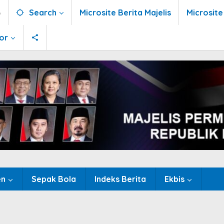
6
Search
Microsite Berita Majelis
Microsite
or
en
Sepak Bola
Indeks Berita
Ekbis