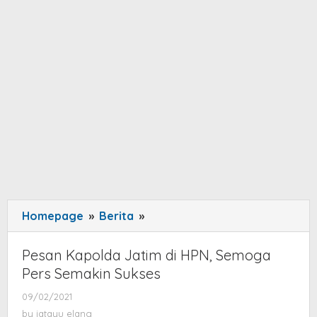
Homepage
»
Berita
»
Pesan
Kapolda
Jatim
Pesan Kapolda Jatim di HPN, Semoga
di
Pers Semakin Sukses
HPN,
09/02/2021
by
Semoga
jatayu
by
jatayu elang