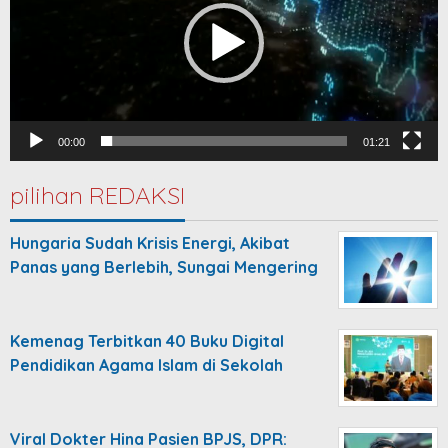
00:00
01:21
pilihan REDAKSI
Hungaria Sudah Krisis Energi, Akibat
Panas yang Berlebih, Sungai Mengering
Kemenag Terbitkan 40 Buku Digital
Pendidikan Agama Islam di Sekolah
Viral Dokter Hina Pasien BPJS, DPR: