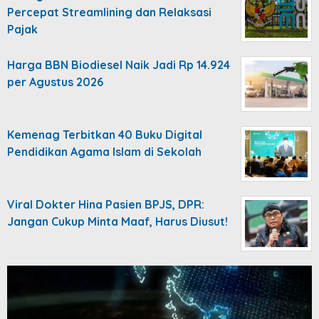
Percepat Streamlining dan Relaksasi
Pajak
Harga BBN Biodiesel Naik Jadi Rp 14.924
per Agustus 2026
Kemenag Terbitkan 40 Buku Digital
Pendidikan Agama Islam di Sekolah
Viral Dokter Hina Pasien BPJS, DPR:
Jangan Cukup Minta Maaf, Harus Diusut!
Video
Player