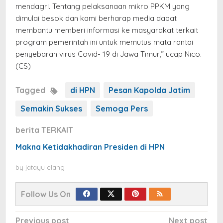
mendagri. Tentang pelaksanaan mikro PPKM yang
dimulai besok dan kami berharap media dapat
membantu memberi informasi ke masyarakat terkait
program pemerintah ini untuk memutus mata rantai
penyebaran virus Covid- 19 di Jawa Timur,” ucap Nico.
(CS)
Tagged
di HPN
Pesan Kapolda Jatim
Semakin Sukses
Semoga Pers
berita TERKAIT
Makna Ketidakhadiran Presiden di HPN
by
jatayu elang
Follow Us On
Post
Previous post
Next post