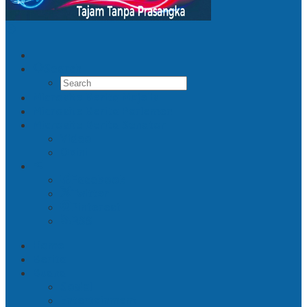
Search
Microsite Berita Majelis
Microsite Berita Parlemen
Microsite Berita Senator
Video
Opini
Facebook
Twitter
Pinterest
RSS
Home
Berita
Buana
Sosial
Entertainment