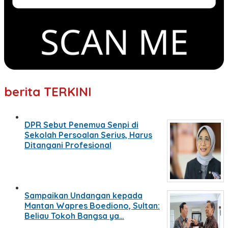
berita TERKINI
DPR Sebut Penemua Senpi di
Sekolah Persoalan Serius, Harus
Ditangani Profesional
Sampaikan Undangan kepada
Mantan Wapres Boediono, Sultan:
Beliau Tokoh Bangsa ya…