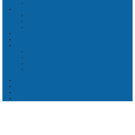
Haji & Umroh
Parlemen
Legislatif
Majelis
Senator
Sepak Bola
Indeks Berita
Ekbis
Bisnis
Moneter
Pasar Modal
Perbankan
Disclaimer
Pedoman Media Siber
Kontak Kami
Susunan Redaksi