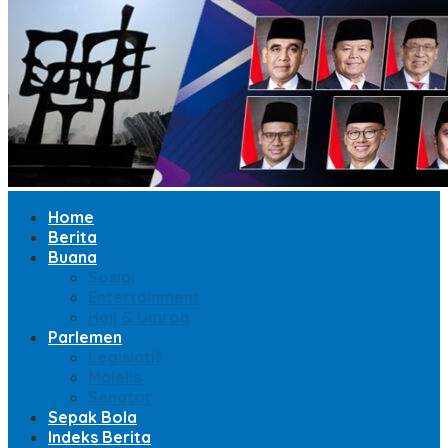
Home
Berita
Buana
Sosial
Entertainment
Haji & Umroh
Parlemen
Legislatif
Majelis
Senator
Sepak Bola
Indeks Berita