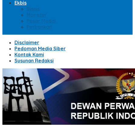
Ekbis
Bisnis
Moneter
Pasar Modal
Perbankan
Disclaimer
Pedoman Media Siber
Kontak Kami
Susunan Redaksi