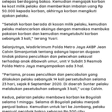
selepas berdagang bakso. Kemudian mengajak korban
ke kost milik pelaku dan memberikan imbalan uang Rp
50.000 kepada korban, akhirnya korban mengikuti
ajakan pelaku.
“Setelah korban berada di kosan milik pelaku, kemudian
pelaku melancarkan aksinya dengan memaksa membuka
pakaian korban dan kemudian menyetubuhi korban
sebanyak 3 kali,” terang Yusri.
Selanjutnya, Wadirkrimum Polda Metro Jaya AKBP Jean
Calvin Simanjuntak tentang adanya laporan dugaan
tindak pidana penculikan dan pelecehan seksual
terhadap anak dibawah umur, unit V Subdit 3 Resmob
Polda Metro Jaya menyampaikan ada 3 hal.
“Pertama, proses penculikan dan pencabulan yang
dilakukan pelaku sebanyak 14 kali persetubuhan selama
23 hari, sejak 8 September 2020. Di daerah Sunter pelaku
melakukan pesetubuhan sebanyak 3 kali,” ucap Calvin.
Kedua, pelarian pelaku membawa korban ke Boyolali
selama 1 minggu. Selama di Boyolali pelaku menjadi
penjual bakso. Kemudian untuk lari ke Jombang, pelaku
menjual gerobak bakso seharga Rp 500 ribu.