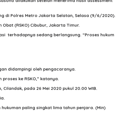
 Sasono dilakukan setelah menerima hasil assessment
ng di Polres Metro Jakarta Selatan, Selasa (9/6/2020).
n Obat (RSKO) Cibubur, Jakarta Timur.
tasi terhadapnya sedang berlangsung. “Proses hukum
ngan didampingi oleh pengacaranya.
m proses ke RSKO,” katanya.
 Cilandak, pada 26 Mei 2020 pukul 20.00 WIB.
ia.
hukuman paling singkat lima tahun penjara. (Min)