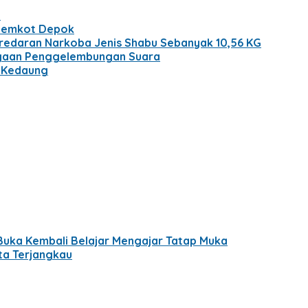
l
k Pemkot Depok
redaran Narkoba Jenis Shabu Sebanyak 10,56 KG
Dugaan Penggelembungan Suara
N Kedaung
uka Kembali Belajar Mengajar Tatap Muka
ta Terjangkau