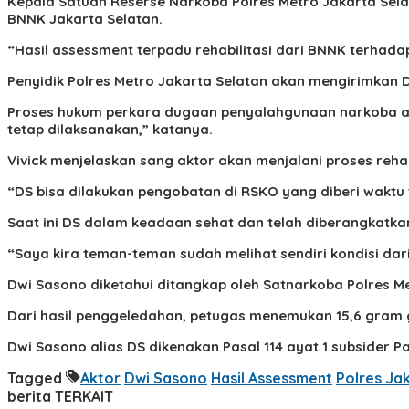
Kepala Satuan Reserse Narkoba Polres Metro Jakarta Sela
BNNK Jakarta Selatan.
“Hasil assessment terpadu rehabilitasi dari BNNK terhadap
Penyidik Polres Metro Jakarta Selatan akan mengirimkan D
Proses hukum perkara dugaan penyalahgunaan narkoba akt
tetap dilaksanakan,” katanya.
Vivick menjelaskan sang aktor akan menjalani proses reha
“DS bisa dilakukan pengobatan di RSKO yang diberi waktu 
Saat ini DS dalam keadaan sehat dan telah diberangkatk
“Saya kira teman-teman sudah melihat sendiri kondisi dari
Dwi Sasono diketahui ditangkap oleh Satnarkoba Polres Me
Dari hasil penggeledahan, petugas menemukan 15,6 gram ga
Dwi Sasono alias DS dikenakan Pasal 114 ayat 1 subsider 
Tagged
Aktor
Dwi Sasono
Hasil Assessment
Polres Jak
berita TERKAIT