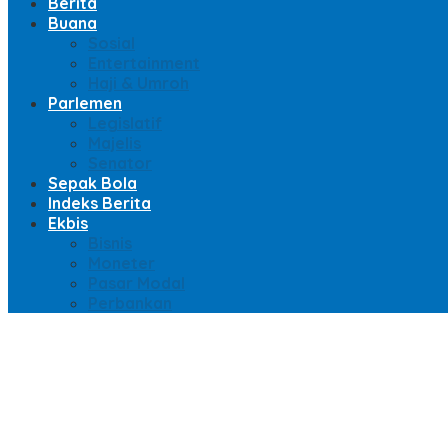
Berita
Buana
Sosial
Entertainment
Haji & Umroh
Parlemen
Legislatif
Majelis
Senator
Sepak Bola
Indeks Berita
Ekbis
Bisnis
Moneter
Pasar Modal
Perbankan