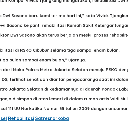
tan Kompol Vivick Tjangkung mengatakan, rehabilitasi Dwi
 Dwi Sasono baru kami terima hari ini,” kata Vivick Tjangku
wi Sasono ke panti rehabilitasi Rumah Sakit Ketergantunga
or Dwi Sasono akan terus berjalan meski proses rehabili
bilitasi di RSKO Cibubur selama tiga sampai enam bulan.
tiga bulan sampai enam bulan,” ujarnya.
an dari Mako Polres Metro Jakarta Selatan menuju RSKO de
 DS, terlihat sehat dan diantar pengacaranya saat ini dala
tro Jakarta Selatan di kediamannya di daerah Pondok Labu,
nja disimpan di atas lemari di dalam rumah artis Widi Mul
Pasal 111 UU Narkotika Nomor 35 tahun 2009 dengan ancaman 
sel
Rehabilitasi
Satresnarkoba