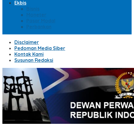
Ekbis
Bisnis
Moneter
Pasar Modal
Perbankan
Disclaimer
Pedoman Media Siber
Kontak Kami
Susunan Redaksi