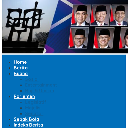
Home
Berita
Buana
Sosial
Entertainment
Haji & Umroh
Parlemen
Legislatif
Majelis
Senator
Sepak Bola
Indeks Berita