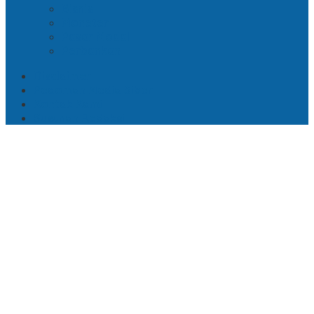
Bisnis
Moneter
Pasar Modal
Perbankan
Disclaimer
Pedoman Media Siber
Kontak Kami
Susunan Redaksi