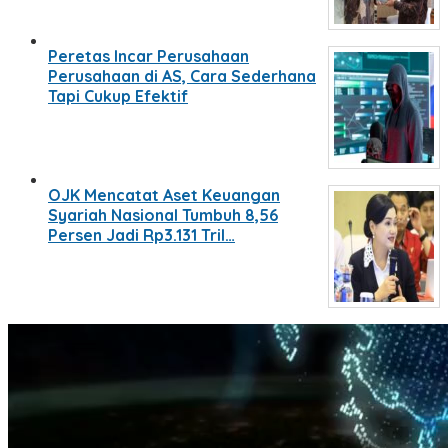
Peretas Incar Perusahaan
Perusahaan di AS, Cara Sederhana
Tapi Cukup Efektif
OJK Mencatat Aset Keuangan
Syariah Nasional Tumbuh 8,56
Persen Jadi Rp3.131 Tril…