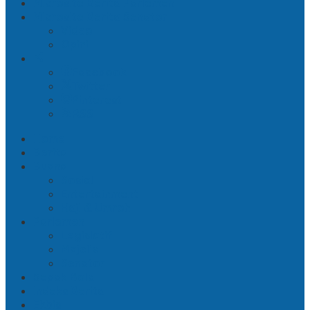
Microsite Berita Parlemen
Microsite Berita Senator
Video
Opini
Facebook
Twitter
Pinterest
RSS
Home
Berita
Buana
Sosial
Entertainment
Haji & Umroh
Parlemen
Legislatif
Majelis
Senator
Sepak Bola
Indeks Berita
Ekbis