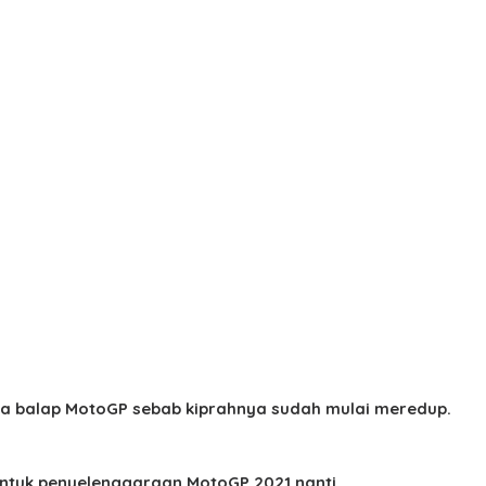
na balap MotoGP sebab kiprahnya sudah mulai meredup.
 untuk penyelenggaraan MotoGP 2021 nanti.