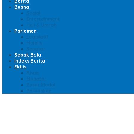
Berita
Buana
Sosial
Entertainment
Haji & Umroh
Parlemen
Legislatif
Majelis
Senator
Sepak Bola
Indeks Berita
Ekbis
Bisnis
Moneter
Pasar Modal
Perbankan