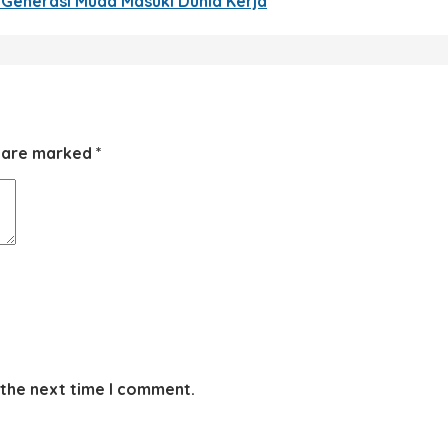
Generasi Muda Masuki Dunia Kerja
s are marked
*
 the next time I comment.