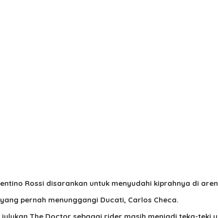
entino Rossi disarankan untuk menyudahi kiprahnya di are
 yang pernah menunggangi Ducati, Carlos Checa.
 julukan The Doctor sebagai rider masih menjadi teka-teki