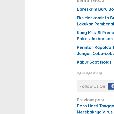
berita TERKAIT
Bareskrim Buru Bo
Eks Menkominfo Bu
Lakukan Pembena
Kang Mus ‘Si Prem
Polres Jakbar kar
Perintah Kapolda T
Jangan Coba-coba
Kabur Saat Isolasi
by
jatayu elang
Follow Us On
Post
Previous post
navigation
Roro Hesti Tangga
Merebaknya Virus