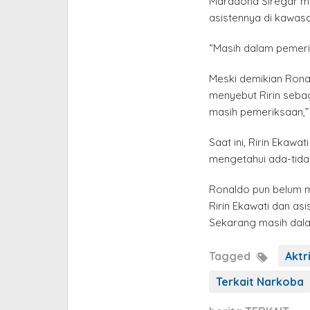
Maradona Siregar m
asistennya di kawasa
“Masih dalam pemerik
Meski demikian Ron
menyebut Ririn seba
masih pemeriksaan,” 
Saat ini, Ririn Ekawa
mengetahui ada-tida
Ronaldo pun belum m
Ririn Ekawati dan asi
Sekarang masih da
Tagged
Aktr
Terkait Narkoba