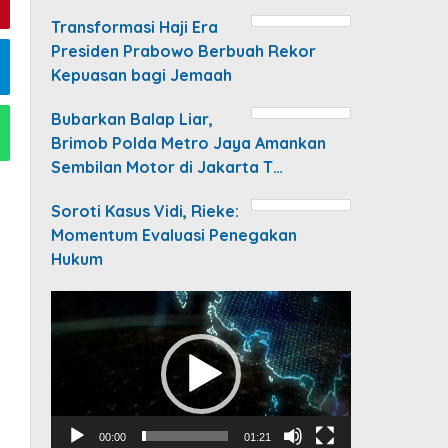
Transformasi Haji Era
Presiden Prabowo Berbuah Rekor
Kepuasan bagi Jemaah
Bubarkan Balap Liar,
Brimob Polda Metro Jaya Amankan
Sembilan Motor di Jakarta T…
Soroti Kasus Vidi, Rieke:
Momentum Evaluasi Penegakan
Hukum
Video
Player
00:00
01:21