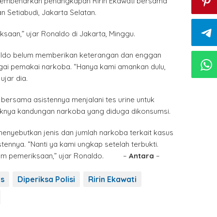
embenarkan penangkapan Ririn Ekawati bersama
n Setiabudi, Jakarta Selatan.
saan,” ujar Ronaldo di Jakarta, Minggu.
aldo belum memberikan keterangan dan enggan
gai pemakai narkoba. “Hanya kami amankan dulu,
ujar dia.
ti bersama asistennya menjalani tes urine untuk
knya kandungan narkoba yang diduga dikonsumsi.
enyebutkan jenis dan jumlah narkoba terkait kasus
stennya. “Nanti ya kami ungkap setelah terbukti.
lam pemeriksaan,” ujar Ronaldo. –
Antara
–
is
Diperiksa Polisi
Ririn Ekawati