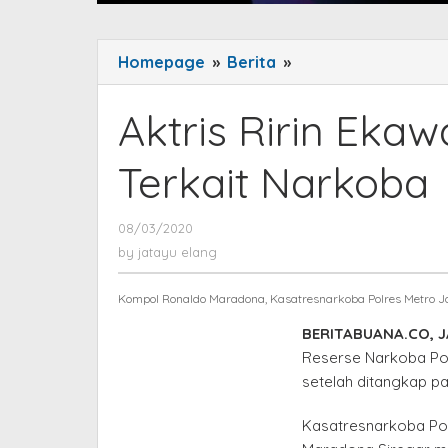
Homepage
»
Berita
»
Aktris
Ririn
Ekawati
Aktris Ririn Ekawa
Diperiksa
Polisi
Terkait Narkoba
Terkait
Narkoba
08/03/2020
by
jatayu
by
jatayu elang
elang
Kompol Ronaldo Maradona, Kasatresnarkoba Polres Metro J
BERITABUANA.CO, 
Reserse Narkoba Pol
setelah ditangkap pa
Kasatresnarkoba Pol