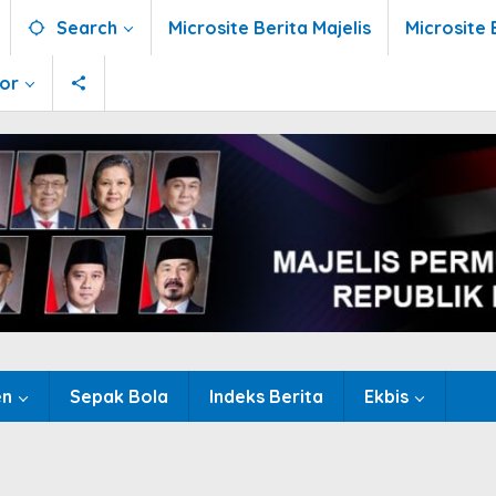
Search
Microsite Berita Majelis
Microsite 
tor
en
Sepak Bola
Indeks Berita
Ekbis