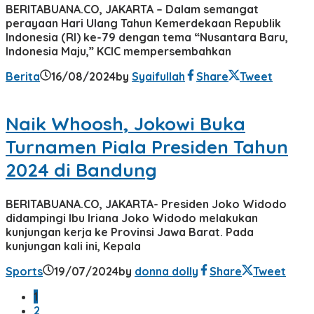
BERITABUANA.CO, JAKARTA – Dalam semangat
perayaan Hari Ulang Tahun Kemerdekaan Republik
Indonesia (RI) ke-79 dengan tema “Nusantara Baru,
Indonesia Maju,” KCIC mempersembahkan
Berita
16/08/2024
by
Syaifullah
Share
Tweet
Naik Whoosh, Jokowi Buka
Turnamen Piala Presiden Tahun
2024 di Bandung
BERITABUANA.CO, JAKARTA- Presiden Joko Widodo
didampingi Ibu Iriana Joko Widodo melakukan
kunjungan kerja ke Provinsi Jawa Barat. Pada
kunjungan kali ini, Kepala
Sports
19/07/2024
by
donna dolly
Share
Tweet
1
2