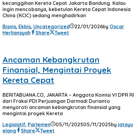
kecanggihan Kereta Cepat Jakarta Bandung. Kalau
ingin mencobanya, kebetulan Kereta Cepat Indonesia
China (KCIC) sedang menghadirkan
Bisnis
,
Ekbis
,
Uncategorized
22/01/2026
by
Oscar
Herliansyah
Share
Tweet
Ancaman Kebangkrutan
Finansial, Mengintai Proyek
Kereta Cepat
BERITABUANA.CO, JAKARTA – Anggota Komisi VI DPR RI
dari Fraksi PDI Perjuangan Darmadi Durianto
menyoroti ancaman kebangkrutan finansial yang
mengintai proyek Kereta
Legislatif
,
Parlemen
05/11/2025
05/11/2025
by
jatayu
elang
Share
Tweet