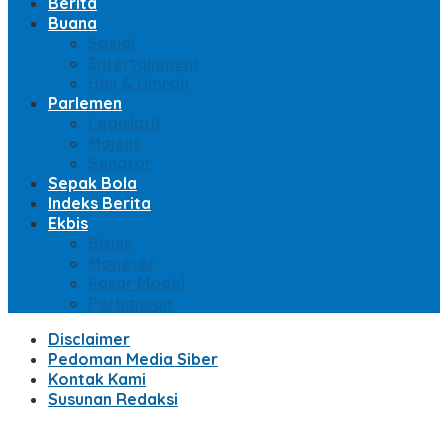
Berita
Buana
Sosial
Entertainment
Haji & Umroh
Parlemen
Legislatif
Majelis
Senator
Sepak Bola
Indeks Berita
Ekbis
Bisnis
Moneter
Pasar Modal
Perbankan
Disclaimer
Pedoman Media Siber
Kontak Kami
Susunan Redaksi