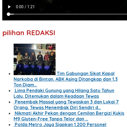
pilihan REDAKSI
Tim Gabungan Sikat Kapal
Narkoba di Bintan, ABK Asing Ditangkap dan 1,3
Ton Diam…
Lima Pendaki Gunung yang Hilang Satu Tahun
Lalu, Ditemukan dalam Keadaan Tewas
Penembak Massal yang Tewaskan 3 dan Lukai 7
Orang, Tewas Menembak Diri Sendiri d…
Nikmati Akhir Pekan dengan Cemilan Bergizi Kukis
M9 Gluten-Free Tanpa Telor dan …
Polda Metro Jaya Siapkan 1.200 Personel