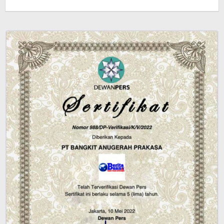
jatayu
elang