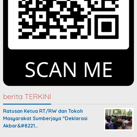
berita TERKINI
Ratusan Ketua RT/RW dan Tokoh
Masyarakat Sumberjaya “Deklarasi
Akbar&#8221…