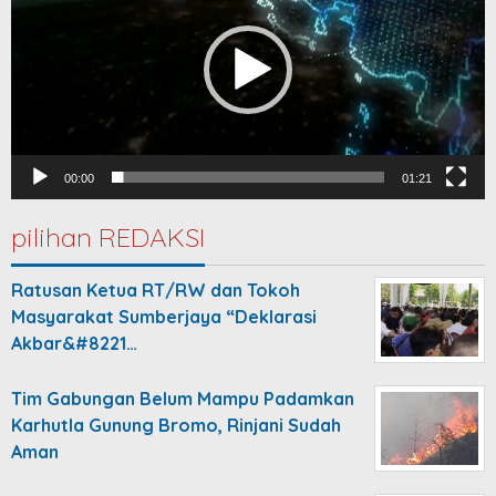
00:00
01:21
pilihan REDAKSI
Ratusan Ketua RT/RW dan Tokoh
Masyarakat Sumberjaya “Deklarasi
Akbar&#8221…
Tim Gabungan Belum Mampu Padamkan
Karhutla Gunung Bromo, Rinjani Sudah
Aman