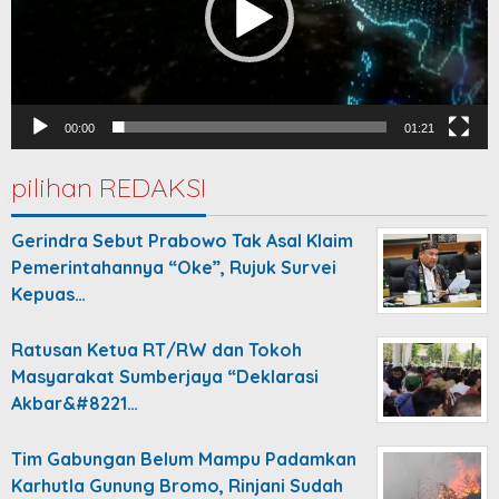
00:00
01:21
pilihan REDAKSI
Gerindra Sebut Prabowo Tak Asal Klaim
Pemerintahannya “Oke”, Rujuk Survei
Kepuas…
Ratusan Ketua RT/RW dan Tokoh
Masyarakat Sumberjaya “Deklarasi
Akbar&#8221…
Tim Gabungan Belum Mampu Padamkan
Karhutla Gunung Bromo, Rinjani Sudah