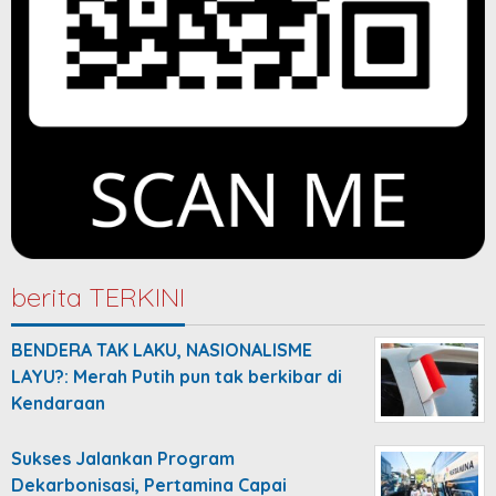
berita TERKINI
BENDERA TAK LAKU, NASIONALISME
LAYU?: Merah Putih pun tak berkibar di
Kendaraan
Sukses Jalankan Program
Dekarbonisasi, Pertamina Capai