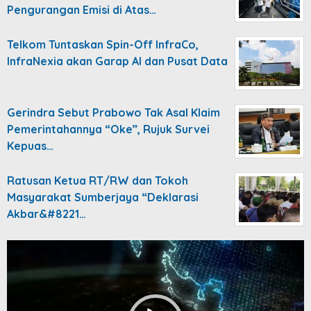
Pengurangan Emisi di Atas…
Telkom Tuntaskan Spin-Off InfraCo,
InfraNexia akan Garap AI dan Pusat Data
Gerindra Sebut Prabowo Tak Asal Klaim
Pemerintahannya “Oke”, Rujuk Survei
Kepuas…
Ratusan Ketua RT/RW dan Tokoh
Masyarakat Sumberjaya “Deklarasi
Akbar&#8221…
Video
Player