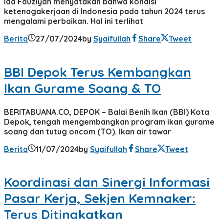
Ida Fauziyah menyatakan bahwa kondisi
ketenagakerjaan di Indonesia pada tahun 2024 terus
mengalami perbaikan. Hal ini terlihat
Berita
27/07/2024
by
Syaifullah
Share
Tweet
BBI Depok Terus Kembangkan
Ikan Gurame Soang & TO
BERITABUANA.CO, DEPOK – Balai Benih Ikan (BBI) Kota
Depok, tengah mengembangkan program ikan gurame
soang dan tutug oncom (TO). Ikan air tawar
Berita
11/07/2024
by
Syaifullah
Share
Tweet
Koordinasi dan Sinergi Informasi
Pasar Kerja, Sekjen Kemnaker:
Terus Ditingkatkan