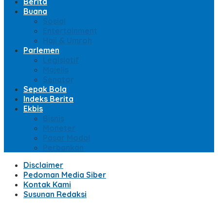
Berita
Buana
Sosial
Entertainment
Haji & Umroh
Parlemen
Legislatif
Majelis
Senator
Sepak Bola
Indeks Berita
Ekbis
Bisnis
Moneter
Pasar Modal
Perbankan
Disclaimer
Pedoman Media Siber
Kontak Kami
Susunan Redaksi