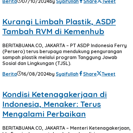
Berita
07/10/2024
by
Syaifullah
Share
Tweet
Kurangi Limbah Plastik, ASDP
Tambah RVM di Kemenhub
BERITABUANA.CO, JAKARTA – PT ASDP Indonesia Ferry
(Persero) terus berupaya mendukung pengurangan
sampah plastik melalui program Tanggung Jawab
Sosial dan Lingkungan (TJSL).
Berita
16/08/2024
by
Syaifullah
Share
Tweet
Kondisi Ketenagakerjaan di
Indonesia, Menaker: Terus
Mengalami Perbaikan
BERITABUANA.CO, JAKARTA – Menteri Ketenagakerjaan,