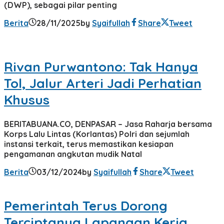
(DWP), sebagai pilar penting
Berita
28/11/2025
by
Syaifullah
Share
Tweet
Rivan Purwantono: Tak Hanya
Tol, Jalur Arteri Jadi Perhatian
Khusus
BERITABUANA.CO, DENPASAR – Jasa Raharja bersama
Korps Lalu Lintas (Korlantas) Polri dan sejumlah
instansi terkait, terus memastikan kesiapan
pengamanan angkutan mudik Natal
Berita
03/12/2024
by
Syaifullah
Share
Tweet
Pemerintah Terus Dorong
Terciptanya Lapangan Kerja