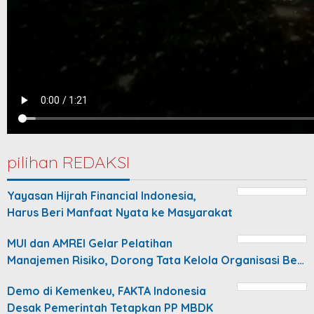
pilihan REDAKSI
Yayasan Hijrah Financial Indonesia,
Harus Beri Manfaat Nyata ke Masyarakat
MUI dan AMREI Gelar Pelatihan
Manajemen Risiko, Dorong Tata Kelola Organisasi Be…
Demo di Kemenkeu, FAKTA Indonesia
Desak Pemerintah Tetapkan PP MBDK