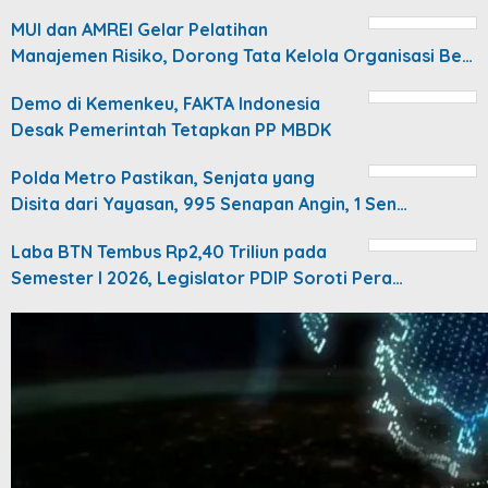
MUI dan AMREI Gelar Pelatihan
Manajemen Risiko, Dorong Tata Kelola Organisasi Be…
Demo di Kemenkeu, FAKTA Indonesia
Desak Pemerintah Tetapkan PP MBDK
Polda Metro Pastikan, Senjata yang
Disita dari Yayasan, 995 Senapan Angin, 1 Sen…
Laba BTN Tembus Rp2,40 Triliun pada
Semester I 2026, Legislator PDIP Soroti Pera…