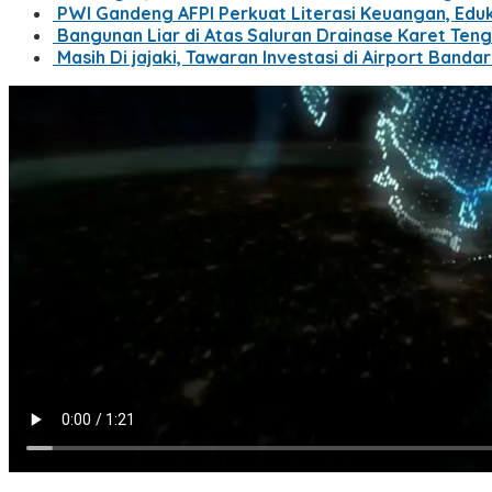
PWI Gandeng AFPI Perkuat Literasi Keuangan, Edu
Bangunan Liar di Atas Saluran Drainase Karet Ten
Masih Di jajaki, Tawaran Investasi di Airport Band