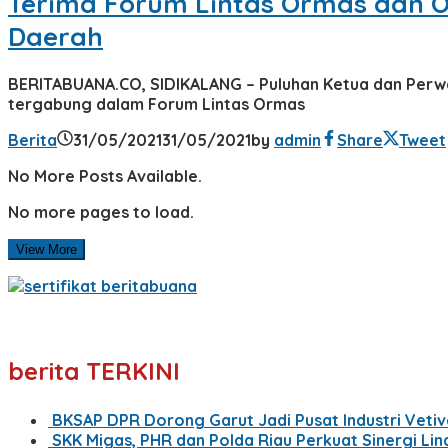
Terima Forum Lintas Ormas dan O
Daerah
BERITABUANA.CO, SIDIKALANG – Puluhan Ketua dan Per
tergabung dalam Forum Lintas Ormas
Berita
31/05/2021
31/05/2021
by
admin
Share
Tweet
No More Posts Available.
No more pages to load.
View More
berita TERKINI
BKSAP DPR Dorong Garut Jadi Pusat Industri Vetiv
SKK Migas, PHR dan Polda Riau Perkuat Sinergi Li