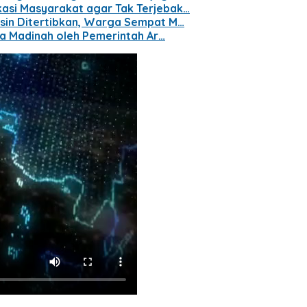
kasi Masyarakat agar Tak Terjebak…
gsin Ditertibkan, Warga Sempat M…
ara Madinah oleh Pemerintah Ar…