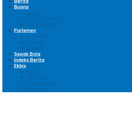
Berita
Buana
Sosial
Entertainment
Haji & Umroh
Parlemen
Legislatif
Majelis
Senator
Sepak Bola
Indeks Berita
Ekbis
Bisnis
Moneter
Pasar Modal
Perbankan