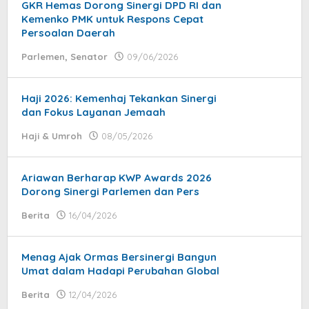
GKR Hemas Dorong Sinergi DPD RI dan
Kemenko PMK untuk Respons Cepat
Persoalan Daerah
Parlemen
,
Senator
09/06/2026
by
jatayu
elang
Haji 2026: Kemenhaj Tekankan Sinergi
dan Fokus Layanan Jemaah
Haji & Umroh
08/05/2026
by
donna
dolly
Ariawan Berharap KWP Awards 2026
Dorong Sinergi Parlemen dan Pers
Berita
16/04/2026
by
Ery
Satria
Menag Ajak Ormas Bersinergi Bangun
Umat dalam Hadapi Perubahan Global
Berita
12/04/2026
by
donna