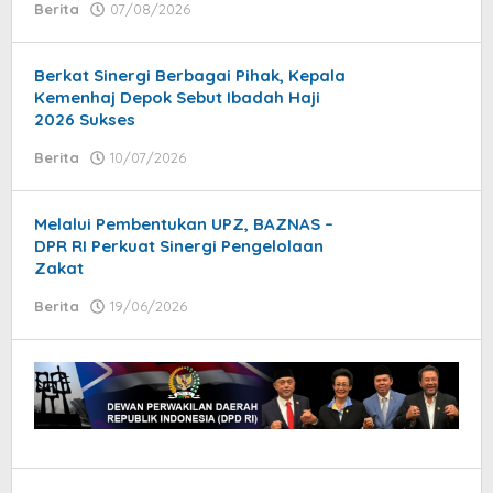
Berita
07/08/2026
by
Syaifullah
Berkat Sinergi Berbagai Pihak, Kepala
Kemenhaj Depok Sebut Ibadah Haji
2026 Sukses
Berita
10/07/2026
by
Syaifullah
Melalui Pembentukan UPZ, BAZNAS –
DPR RI Perkuat Sinergi Pengelolaan
Zakat
Berita
19/06/2026
by
Syaifullah