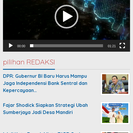
00:00
01:21
pilihan REDAKSI
DPR: Gubernur BI Baru Harus Mampu
Jaga Independensi Bank Sentral dan
Kepercayaan…
Fajar Shodick Siapkan Strategi Ubah
Sumberjaya Jadi Desa Mandiri