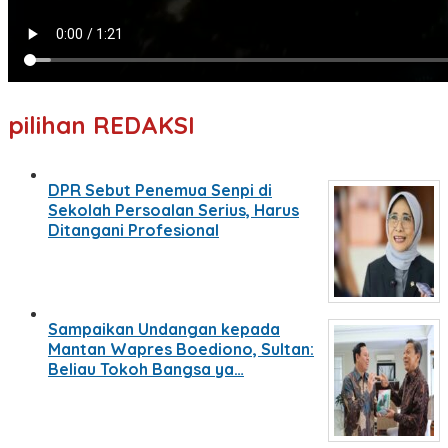
pilihan REDAKSI
DPR Sebut Penemua Senpi di
Sekolah Persoalan Serius, Harus
Ditangani Profesional
Sampaikan Undangan kepada
Mantan Wapres Boediono, Sultan:
Beliau Tokoh Bangsa ya…