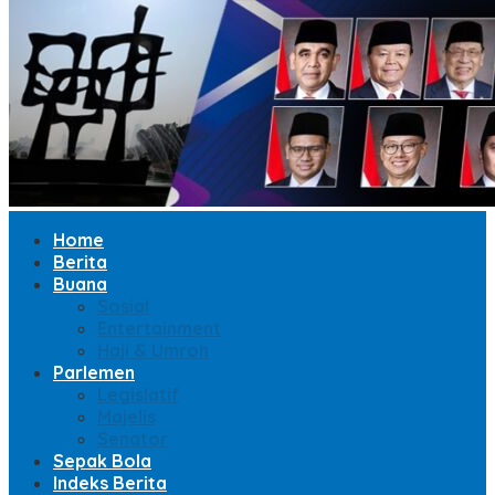
Home
Berita
Buana
Sosial
Entertainment
Haji & Umroh
Parlemen
Legislatif
Majelis
Senator
Sepak Bola
Indeks Berita