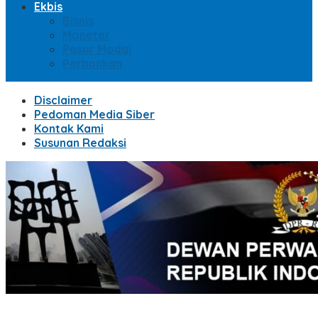
Ekbis
Bisnis
Moneter
Pasar Modal
Perbankan
Disclaimer
Pedoman Media Siber
Kontak Kami
Susunan Redaksi