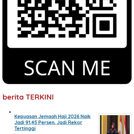
berita TERKINI
Kepuasan Jemaah Haji 2026 Naik
Jadi 91,45 Persen, Jadi Rekor
Tertinggi