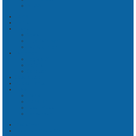
RSS
Home
Berita
Buana
Sosial
Entertainment
Haji & Umroh
Parlemen
Legislatif
Majelis
Senator
Sepak Bola
Indeks Berita
Ekbis
Bisnis
Moneter
Pasar Modal
Perbankan
Disclaimer
Pedoman Media Siber