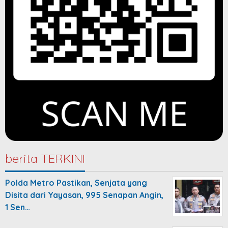
berita TERKINI
Polda Metro Pastikan, Senjata yang
Disita dari Yayasan, 995 Senapan Angin,
1 Sen…