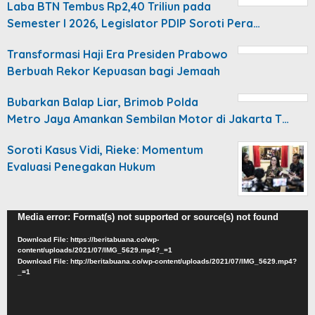
Laba BTN Tembus Rp2,40 Triliun pada
Semester I 2026, Legislator PDIP Soroti Pera…
Transformasi Haji Era Presiden Prabowo
Berbuah Rekor Kepuasan bagi Jemaah
Bubarkan Balap Liar, Brimob Polda
Metro Jaya Amankan Sembilan Motor di Jakarta T…
Soroti Kasus Vidi, Rieke: Momentum
Evaluasi Penegakan Hukum
Video
Media error: Format(s) not supported or source(s) not found
Player
Download File: https://beritabuana.co/wp-
content/uploads/2021/07/IMG_5629.mp4?_=1
Download File: http://beritabuana.co/wp-content/uploads/2021/07/IMG_5629.mp4?
_=1