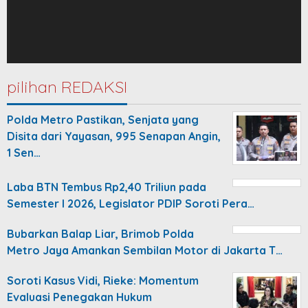
pilihan REDAKSI
Polda Metro Pastikan, Senjata yang
Disita dari Yayasan, 995 Senapan Angin,
1 Sen…
Laba BTN Tembus Rp2,40 Triliun pada
Semester I 2026, Legislator PDIP Soroti Pera…
Bubarkan Balap Liar, Brimob Polda
Metro Jaya Amankan Sembilan Motor di Jakarta T…
Soroti Kasus Vidi, Rieke: Momentum
Evaluasi Penegakan Hukum