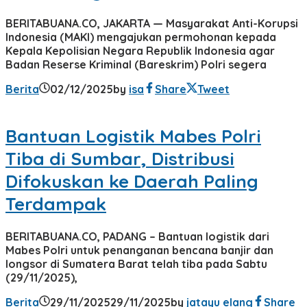
BERITABUANA.CO, JAKARTA — Masyarakat Anti-Korupsi
Indonesia (MAKI) mengajukan permohonan kepada
Kepala Kepolisian Negara Republik Indonesia agar
Badan Reserse Kriminal (Bareskrim) Polri segera
Berita
02/12/2025
by
isa
Share
Tweet
Bantuan Logistik Mabes Polri
Tiba di Sumbar, Distribusi
Difokuskan ke Daerah Paling
Terdampak
BERITABUANA.CO, PADANG – Bantuan logistik dari
Mabes Polri untuk penanganan bencana banjir dan
longsor di Sumatera Barat telah tiba pada Sabtu
(29/11/2025),
Berita
29/11/2025
29/11/2025
by
jatayu elang
Share