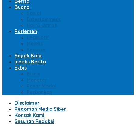
Berita
Buana
Sosial
Entertainment
Haji & Umroh
Parlemen
Legislatif
Majelis
Senator
Sepak Bola
Indeks Berita
Ekbis
Bisnis
Moneter
Pasar Modal
Perbankan
Disclaimer
Pedoman Media Siber
Kontak Kami
Susunan Redaksi