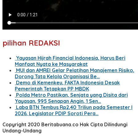
pilihan REDAKSI
Yayasan Hijrah Financial Indonesia, Harus Beri
Manfaat Nyata ke Masyarakat
MUI dan AMREI Gelar Pelatihan Manajemen Risiko,
Dorong Tata Kelola Organisasi Be…
Demo di Kemenkeu, FAKTA Indonesia Desak
Pemerintah Tetapkan PP MBDK
Polda Metro Pastikan, Senjata yang Disita dari
Yayasan, 995 Senapan Angin, 1 Sen…
Laba BTN Tembus Rp2,40 Triliun pada Semester I
2026, Legislator PDIP Soroti Pera…
Copyright 2020 Beritabuana.co Hak Cipta Dilindungi
Undang-Undang