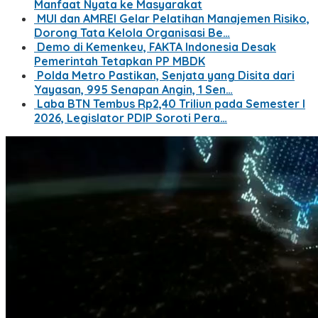
Manfaat Nyata ke Masyarakat
MUI dan AMREI Gelar Pelatihan Manajemen Risiko,
Dorong Tata Kelola Organisasi Be…
Demo di Kemenkeu, FAKTA Indonesia Desak
Pemerintah Tetapkan PP MBDK
Polda Metro Pastikan, Senjata yang Disita dari
Yayasan, 995 Senapan Angin, 1 Sen…
Laba BTN Tembus Rp2,40 Triliun pada Semester I
2026, Legislator PDIP Soroti Pera…