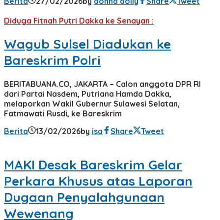
Berita
27/02/2026
by
donna dolly
Share
Tweet
Diduga Fitnah Putri Dakka ke Senayan :
Wagub Sulsel Diadukan ke
Bareskrim Polri
BERITABUANA.CO, JAKARTA – Calon anggota DPR RI
dari Partai Nasdem, Putriana Hamda Dakka,
melaporkan Wakil Gubernur Sulawesi Selatan,
Fatmawati Rusdi, ke Bareskrim
Berita
13/02/2026
by
isa
Share
Tweet
MAKI Desak Bareskrim Gelar
Perkara Khusus atas Laporan
Dugaan Penyalahgunaan
Wewenang