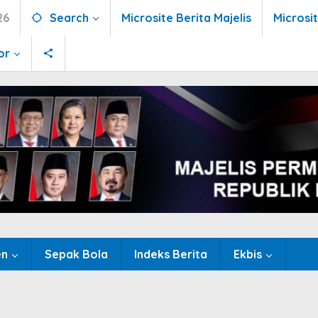
26
Search
Microsite Berita Majelis
Microsi
or
en
Sepak Bola
Indeks Berita
Ekbis