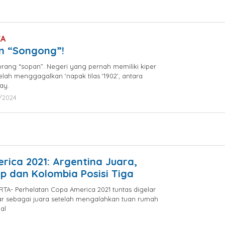
by
jatayu
elang
CA
n “Songong”!
ng “sopan”. Negeri yang pernah memiliki kiper
 telah menggagalkan ‘napak tilas ‘1902’, antara
ay.
/2024
by
jatayu
elang
rica 2021: Argentina Juara,
Up dan Kolombia Posisi Tiga
A- Perhelatan Copa America 2021 tuntas digelar
ar sebagai juara setelah mengalahkan tuan rumah
nal
y