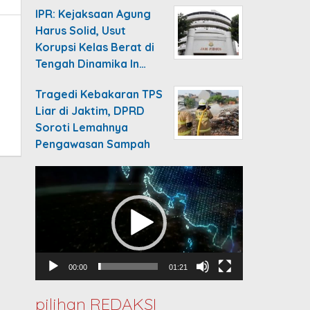
IPR: Kejaksaan Agung
Harus Solid, Usut
Korupsi Kelas Berat di
Tengah Dinamika In…
Tragedi Kebakaran TPS
Liar di Jaktim, DPRD
Soroti Lemahnya
Pengawasan Sampah
Video
Player
00:00
01:21
pilihan REDAKSI