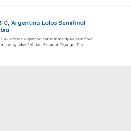
onna
olly
3-0, Argentina Lolos Semifinal
bia
A– Timnas Argentina berhasil melajuke semifinal
 menang telak 3-0 atas Ekuador. Tiga gol Tim
by
donna
dolly