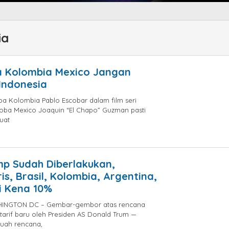
ia
a Kolombia Mexico Jangan
Indonesia
 Kolombia Pablo Escobar dalam film seri
koba Mexico Joaquin “El Chapo” Guzman pasti
uat
by
jatayu
elang
mp Sudah Diberlakukan,
ris, Brasil, Kolombia, Argentina,
i Kena 10%
HINGTON DC – Gembar-gembor atas rencana
tarif baru oleh Presiden AS Donald Trum —
buah rencana,