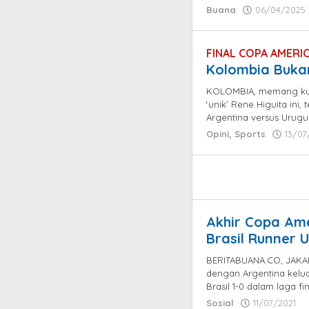
Buana
06/04/2025
FINAL COPA AMERI
Kolombia Buka
KOLOMBIA, memang kura
‘unik’ Rene Higuita ini,
Argentina versus Urugu
Opini
,
Sports
13/07
Akhir Copa Ame
Brasil Runner 
BERITABUANA.CO, JAKART
dengan Argentina kelu
Brasil 1-0 dalam laga fi
Sosial
11/07/2021
b