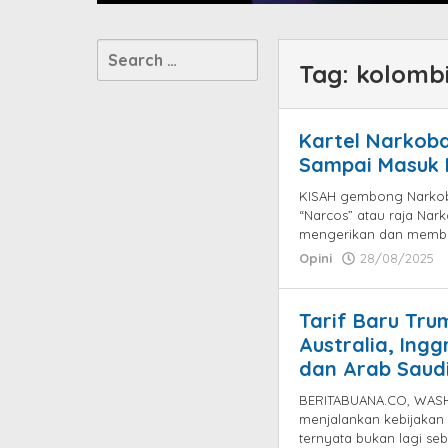
Search
Tag:
kolomb
for:
Kartel Narkob
Sampai Masuk 
KISAH gembong Narkoba
“Narcos” atau raja Nar
mengerikan dan memb
Opini
28/08/2025
Tarif Baru Tru
Australia, Ingg
dan Arab Saud
BERITABUANA.CO, WAS
menjalankan kebijakan 
ternyata bukan lagi se