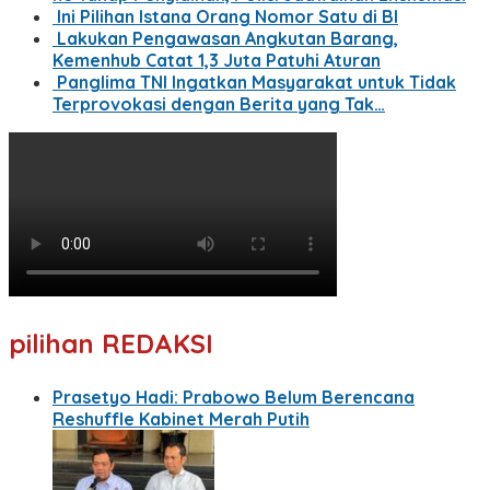
Ini Pilihan Istana Orang Nomor Satu di BI
Lakukan Pengawasan Angkutan Barang,
Kemenhub Catat 1,3 Juta Patuhi Aturan
Panglima TNI Ingatkan Masyarakat untuk Tidak
Terprovokasi dengan Berita yang Tak…
pilihan REDAKSI
Prasetyo Hadi: Prabowo Belum Berencana
Reshuffle Kabinet Merah Putih