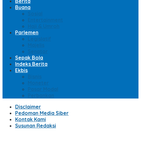
Berita
Buana
Sosial
Entertainment
Haji & Umroh
Parlemen
Legislatif
Majelis
Senator
Sepak Bola
Indeks Berita
Ekbis
Bisnis
Moneter
Pasar Modal
Perbankan
Disclaimer
Pedoman Media Siber
Kontak Kami
Susunan Redaksi