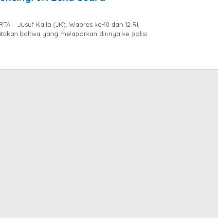
A – Jusuf Kalla (JK), Wapres ke-10 dan 12 RI,
atakan bahwa yang melaporkan dirinya ke polisi
by
jatayu
elang