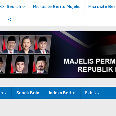
Search
Microsite Berita Majelis
Microsite Ber
en
Sepak Bola
Indeks Berita
Ekbis