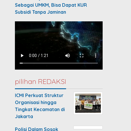
Sebagai UMKM, Bisa Dapat KUR
Subsidi Tanpa Jaminan
pilihan REDAKSI
ICMI Perkuat Struktur
Organisasi hingga
Tingkat Kecamatan di
Jakarta
Polisi Dalam Sosok