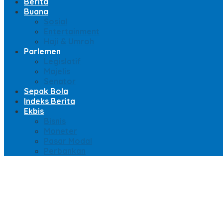
Berita
Buana
Sosial
Entertainment
Haji & Umroh
Parlemen
Legislatif
Majelis
Senator
Sepak Bola
Indeks Berita
Ekbis
Bisnis
Moneter
Pasar Modal
Perbankan