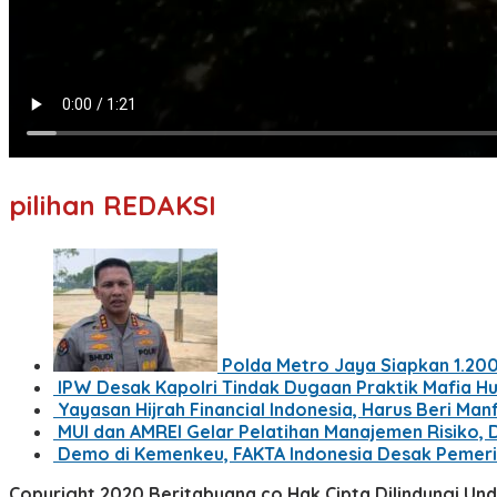
pilihan REDAKSI
Polda Metro Jaya Siapkan 1.200
IPW Desak Kapolri Tindak Dugaan Praktik Mafia Hu
Yayasan Hijrah Financial Indonesia, Harus Beri Ma
MUI dan AMREI Gelar Pelatihan Manajemen Risiko, 
Demo di Kemenkeu, FAKTA Indonesia Desak Pemer
Copyright 2020 Beritabuana.co Hak Cipta Dilindungi U