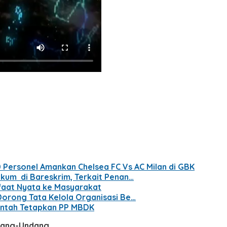
 Personel Amankan Chelsea FC Vs AC Milan di GBK
kum di Bareskrim, Terkait Penan…
nfaat Nyata ke Masyarakat
Dorong Tata Kelola Organisasi Be…
intah Tetapkan PP MBDK
ndang-Undang