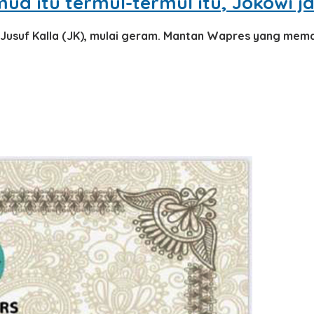
mua itu termul-termul itu, Jokowi j
Jusuf Kalla (JK), mulai geram. Mantan Wapres yang mema