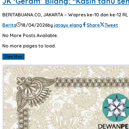
JK ‘Geram’ Bilang: “Kasih tahu se
BERITABUANA.CO, JAKARTA – Wapres ke-10 dan ke-12 RI, 
Berita
18/04/2026
by
jatayu elang
Share
Tweet
No More Posts Available.
No more pages to load.
View More