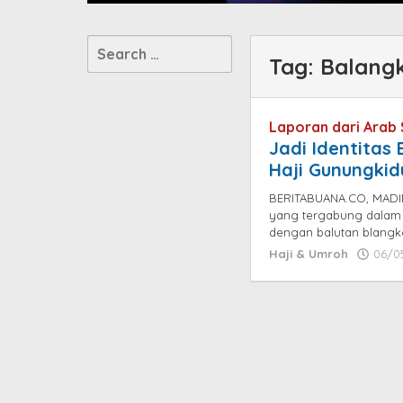
Search
Tag:
Balang
for:
Laporan dari Arab 
Jadi Identitas
Haji Gunungki
​BERITABUANA.CO, MADI
yang tergabung dalam k
dengan balutan blangk
Haji & Umroh
06/0