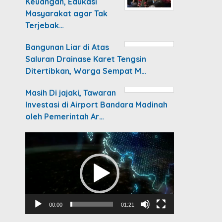
Keuangan, Edukasi
Masyarakat agar Tak
Terjebak…
Bangunan Liar di Atas
Saluran Drainase Karet Tengsin
Ditertibkan, Warga Sempat M…
Masih Di jajaki, Tawaran
Investasi di Airport Bandara Madinah
oleh Pemerintah Ar…
Video
Player
00:00
01:21