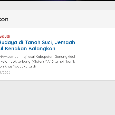
kon
Saudi
 Budaya di Tanah Suci, Jemaah
dul Kenakan Balangkon
NAH-Jemaah haji asal Kabupaten Gunungkidul
elompok terbang (Kloter) YIA 10 tampil ikonik
on khas Yogyakarta di
5/2026
by
donna
dolly