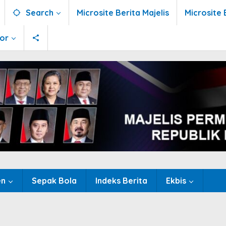
Search
Microsite Berita Majelis
Microsite 
tor
en
Sepak Bola
Indeks Berita
Ekbis