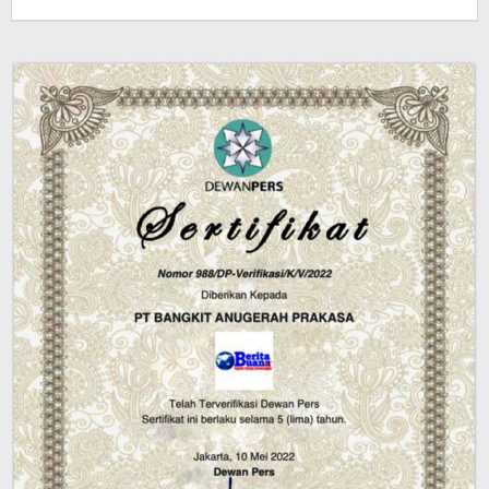
jatayu
elang