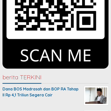
berita TERKINI
Dana BOS Madrasah dan BOP RA Tahap
II Rp 4,1 Triliun Segera Cair