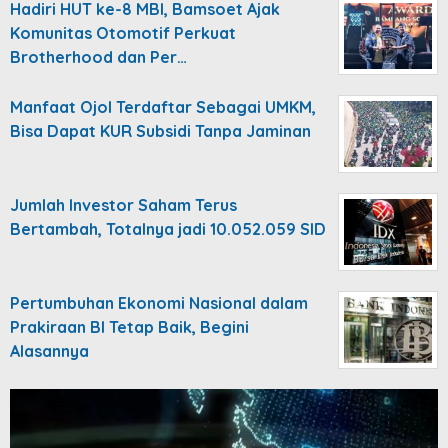
Hadiri HUT ke-8 MBI, Bamsoet Ajak
Komunitas Otomotif Perkuat
Brotherhood dan Per…
Manfaat Ojol Terdaftar Sebagai UMKM,
Bisa Dapat KUR Subsidi Tanpa Jaminan
Jumlah Investor Saham Terus
Bertambah, Totalnya jadi 10.052.059 SID
Pertumbuhan Ekonomi Nasional dalam
Prakiraan BI Tetap Baik, Begini
Alasannya
Video
Player