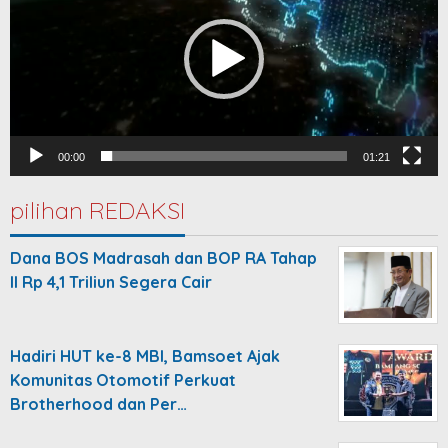
00:00
01:21
pilihan REDAKSI
Dana BOS Madrasah dan BOP RA Tahap
II Rp 4,1 Triliun Segera Cair
Hadiri HUT ke-8 MBI, Bamsoet Ajak
Komunitas Otomotif Perkuat
Brotherhood dan Per…