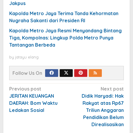
Jakpus
Kapolda Metro Jaya Terima Tanda Kehormatan
Nugraha Sakanti dari Presiden RI
Kapolda Metro Jaya Resmi Menyandang Bintang
Tiga, Kompolnas: Lingkup Polda Metro Punya
Tantangan Berbeda
by
jatayu elang
Follow Us On
Post
Previous post
Next post
navigation
JERITAN KEUANGAN
Didik Haryadi: Hak
DAERAH: Bom Waktu
Rakyat atas Rp67
Ledakan Sosial
Triliun Anggaran
Pendidikan Belum
Direalisasikan