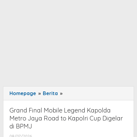
Homepage
»
Berita
»
Grand
Final
Mobile
Grand Final Mobile Legend Kapolda
Legend
Metro Jaya Road to Kapolri Cup Digelar
Kapolda
di BPMJ
Metro
08/07/2026
by