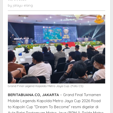
Jaya
jatayu
by
jatayu elang
Road
elang
to
Kapolri
Cup
Digelar
di
BPMJ
Grand Final Legend Kapolda Metro Jaya Cup. (Foto: CS)
BERITABUANA.CO, JAKARTA
– Grand Final Turnamen
Mobile Legends Kapolda Metro Jaya Cup 2026 Road
to Kapolri Cup “Dream To Become” resmi digelar di
Aula Balai Pertemuan Metro Jaya (BPMJ), Polda Metro