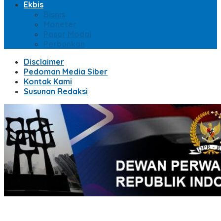
Ekbis
Bisnis
Moneter
Pasar Modal
Perbankan
Disclaimer
Pedoman Media Siber
Kontak Kami
Susunan Redaksi