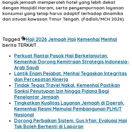
banyak jemaah memperoleh hotel yang lebih dekat
dengan Masjidil Haram, serta penyempurnaan layanan
konsumsi yang tetap harus adaptif terhadap dinamika
dan situasi kawasan Timur Tengah. (Fadloli/MCH 2026)
Tagged
Haji 2026
Jemaah Haji
Kemenhaj
Menhaj
berita TERKAIT
Perkuat Rantai Pasok Haji Berkelanjutan,
Kemenhaj Dorong Kemitraan Strategis Indonesia-
Arab Saudi
Lantik Enam Pejabat, Menhaj Tegaskan Integritas
dan Percepatan Kinerja
Tindak Tegas Travel Nakal, Kemenhaj Pastikan
Sanksi Penutupan Izin hingga Pidana Bagi
Penelantar Jemaah
Tingkatkan Kualitas Layanan Jemaah di Daerah,
Kemenhaj Resmi Memulai Pembangunan PLHUT
Nasional
Dorong Perbaikan Sistem, Gus Irfan: Evaluasi Haji
Tak Boleh Berhenti di Laporan