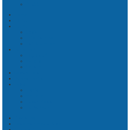
RSS
Home
Berita
Buana
Sosial
Entertainment
Haji & Umroh
Parlemen
Legislatif
Majelis
Senator
Sepak Bola
Indeks Berita
Ekbis
Bisnis
Moneter
Pasar Modal
Perbankan
Disclaimer
Pedoman Media Siber
Kontak Kami