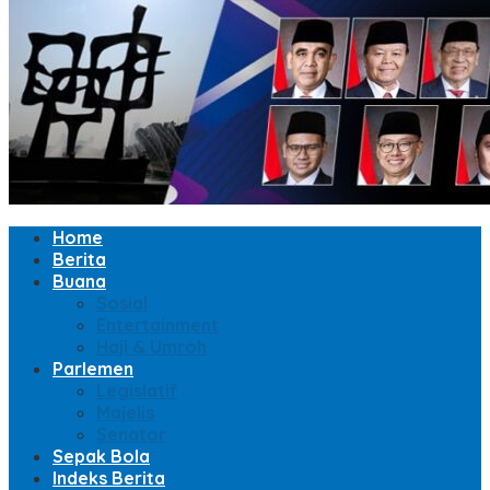
Home
Berita
Buana
Sosial
Entertainment
Haji & Umroh
Parlemen
Legislatif
Majelis
Senator
Sepak Bola
Indeks Berita