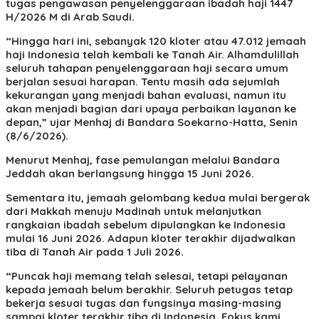
tugas pengawasan penyelenggaraan ibadah haji 1447
H/2026 M di Arab Saudi.
“Hingga hari ini, sebanyak 120 kloter atau 47.012 jemaah
haji Indonesia telah kembali ke Tanah Air. Alhamdulillah
seluruh tahapan penyelenggaraan haji secara umum
berjalan sesuai harapan. Tentu masih ada sejumlah
kekurangan yang menjadi bahan evaluasi, namun itu
akan menjadi bagian dari upaya perbaikan layanan ke
depan,” ujar Menhaj di Bandara Soekarno-Hatta, Senin
(8/6/2026).
Menurut Menhaj, fase pemulangan melalui Bandara
Jeddah akan berlangsung hingga 15 Juni 2026.
Sementara itu, jemaah gelombang kedua mulai bergerak
dari Makkah menuju Madinah untuk melanjutkan
rangkaian ibadah sebelum dipulangkan ke Indonesia
mulai 16 Juni 2026. Adapun kloter terakhir dijadwalkan
tiba di Tanah Air pada 1 Juli 2026.
“Puncak haji memang telah selesai, tetapi pelayanan
kepada jemaah belum berakhir. Seluruh petugas tetap
bekerja sesuai tugas dan fungsinya masing-masing
sampai kloter terakhir tiba di Indonesia. Fokus kami