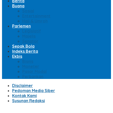
Berita
Buana
Sosial
Entertainment
Haji & Umroh
Parlemen
Legislatif
Majelis
Senator
Sepak Bola
Indeks Berita
Ekbis
Bisnis
Moneter
Pasar Modal
Perbankan
Disclaimer
Pedoman Media Siber
Kontak Kami
Susunan Redaksi