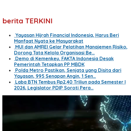
berita TERKINI
Yayasan Hijrah Financial Indonesia, Harus Beri
Manfaat Nyata ke Masyarakat
MUI dan AMREI Gelar Pelatihan Manajemen Risiko,
Dorong Tata Kelola Organisasi Be…
Demo di Kemenkeu, FAKTA Indonesia Desak
Pemerintah Tetapkan PP MBDK
Polda Metro Pastikan, Senjata yang Disita dari
Yayasan, 995 Senapan Angin, 1 Sen…
Laba BTN Tembus Rp2,40 Triliun pada Semester I
2026, Legislator PDIP Soroti Pera…