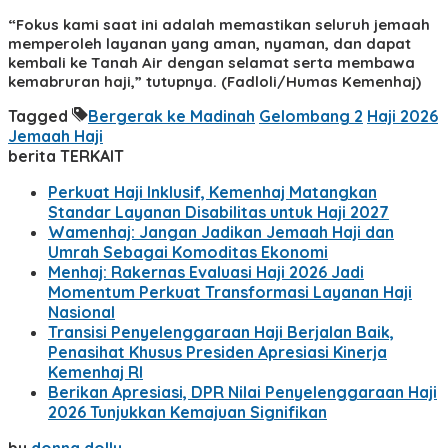
“Fokus kami saat ini adalah memastikan seluruh jemaah
memperoleh layanan yang aman, nyaman, dan dapat
kembali ke Tanah Air dengan selamat serta membawa
kemabruran haji,” tutupnya. (Fadloli/Humas Kemenhaj)
Tagged
Bergerak ke Madinah
Gelombang 2
Haji 2026
Jemaah Haji
berita TERKAIT
Perkuat Haji Inklusif, Kemenhaj Matangkan
Standar Layanan Disabilitas untuk Haji 2027
Wamenhaj: Jangan Jadikan Jemaah Haji dan
Umrah Sebagai Komoditas Ekonomi
Menhaj: Rakernas Evaluasi Haji 2026 Jadi
Momentum Perkuat Transformasi Layanan Haji
Nasional
Transisi Penyelenggaraan Haji Berjalan Baik,
Penasihat Khusus Presiden Apresiasi Kinerja
Kemenhaj RI
Berikan Apresiasi, DPR Nilai Penyelenggaraan Haji
2026 Tunjukkan Kemajuan Signifikan
by
donna dolly