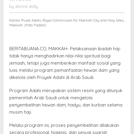
Penyaluran
donna
by
donna dolly
Daging
dolly
Tepat
Kantor Pusat Adahi, Royal Commission for Makkah City and Holy Sites,
Sasaran
Makkah. (Foto: Fadloli)
BERITABUANA.CO, MAKKAH- Pelaksanaan ibadah haji
tidak hanya menghadirkan nilai-nilai spiritual bagi
jemaah, tetapi juga memberikan manfaat sosial yang
luas melalui program pemanfaatan hewan dam yang
dikelola oleh Proyek Adahi di Arab Saudi.
Program Adahi merupakan sistem resmi yang ditunjuk
pemerintah Arab Saudi untuk mengelola
penyembelihan hewan dam, hadyu, dan kurban selama
musim haji.
Melalui program ini, proses penyembelihan dilakukan
secara profesional, higienis, dan sesuai syariat,