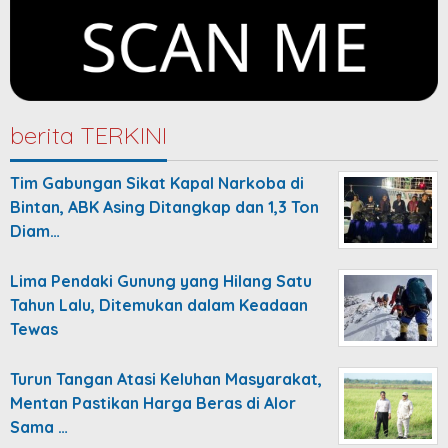
berita TERKINI
Tim Gabungan Sikat Kapal Narkoba di
Bintan, ABK Asing Ditangkap dan 1,3 Ton
Diam…
Lima Pendaki Gunung yang Hilang Satu
Tahun Lalu, Ditemukan dalam Keadaan
Tewas
Turun Tangan Atasi Keluhan Masyarakat,
Mentan Pastikan Harga Beras di Alor
Sama …