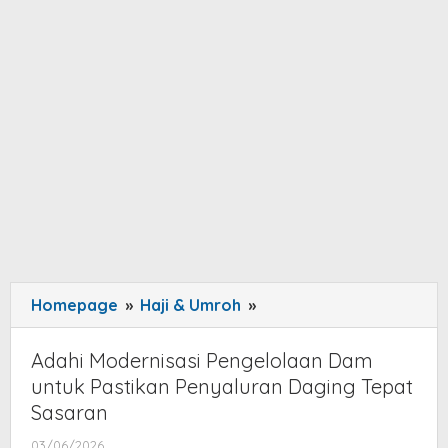
Homepage
»
Haji & Umroh
»
Adahi
Modernisasi
Pengelolaan
Adahi Modernisasi Pengelolaan Dam
Dam
untuk Pastikan Penyaluran Daging Tepat
untuk
Sasaran
Pastikan
03/06/2026
by