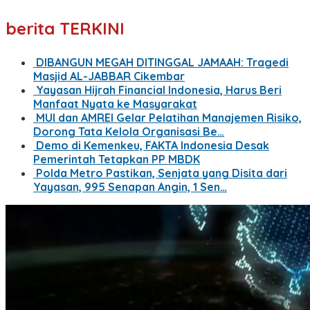
berita TERKINI
DIBANGUN MEGAH DITINGGAL JAMAAH: Tragedi
Masjid AL-JABBAR Cikembar
Yayasan Hijrah Financial Indonesia, Harus Beri
Manfaat Nyata ke Masyarakat
MUI dan AMREI Gelar Pelatihan Manajemen Risiko,
Dorong Tata Kelola Organisasi Be…
Demo di Kemenkeu, FAKTA Indonesia Desak
Pemerintah Tetapkan PP MBDK
Polda Metro Pastikan, Senjata yang Disita dari
Yayasan, 995 Senapan Angin, 1 Sen…