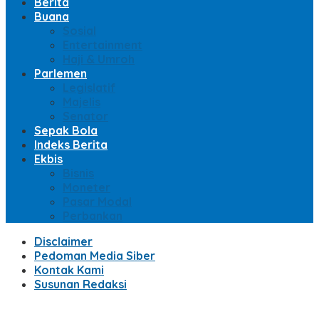
Berita
Buana
Sosial
Entertainment
Haji & Umroh
Parlemen
Legislatif
Majelis
Senator
Sepak Bola
Indeks Berita
Ekbis
Bisnis
Moneter
Pasar Modal
Perbankan
Disclaimer
Pedoman Media Siber
Kontak Kami
Susunan Redaksi