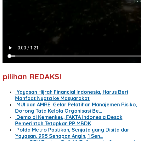
pilihan REDAKSI
Yayasan Hijrah Financial Indonesia, Harus Beri
Manfaat Nyata ke Masyarakat
MUI dan AMREI Gelar Pelatihan Manajemen Risiko,
Dorong Tata Kelola Organisasi Be…
Demo di Kemenkeu, FAKTA Indonesia Desak
Pemerintah Tetapkan PP MBDK
Polda Metro Pastikan, Senjata yang Disita dari
Yayasan, 995 Senapan Angin, 1 Sen…