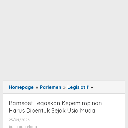
Homepage
»
Parlemen
»
Legislatif
»
Bamsoet
Tegaskan
Kepemimpinan
Bamsoet Tegaskan Kepemimpinan
Harus
Harus Dibentuk Sejak Usia Muda
Dibentuk
23/04/2026
by
Sejak
jatayu
by
jatayu elang