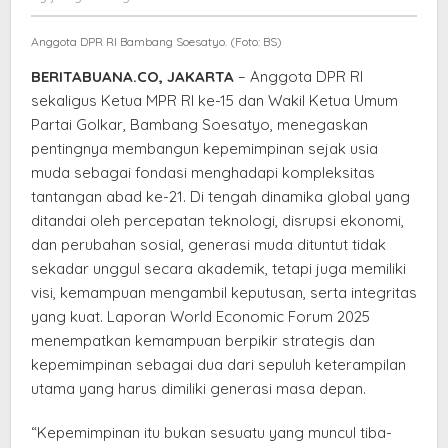
Usia
elang
Muda
Anggota DPR RI Bambang Soesatyo. (Foto: BS)
BERITABUANA.CO, JAKARTA
– Anggota DPR RI
sekaligus Ketua MPR RI ke-15 dan Wakil Ketua Umum
Partai Golkar, Bambang Soesatyo, menegaskan
pentingnya membangun kepemimpinan sejak usia
muda sebagai fondasi menghadapi kompleksitas
tantangan abad ke-21. Di tengah dinamika global yang
ditandai oleh percepatan teknologi, disrupsi ekonomi,
dan perubahan sosial, generasi muda dituntut tidak
sekadar unggul secara akademik, tetapi juga memiliki
visi, kemampuan mengambil keputusan, serta integritas
yang kuat. Laporan World Economic Forum 2025
menempatkan kemampuan berpikir strategis dan
kepemimpinan sebagai dua dari sepuluh keterampilan
utama yang harus dimiliki generasi masa depan.
“Kepemimpinan itu bukan sesuatu yang muncul tiba-