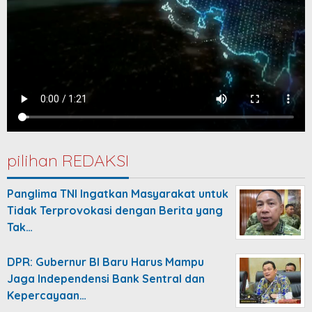
pilihan REDAKSI
Panglima TNI Ingatkan Masyarakat untuk
Tidak Terprovokasi dengan Berita yang
Tak…
DPR: Gubernur BI Baru Harus Mampu
Jaga Independensi Bank Sentral dan
Kepercayaan…