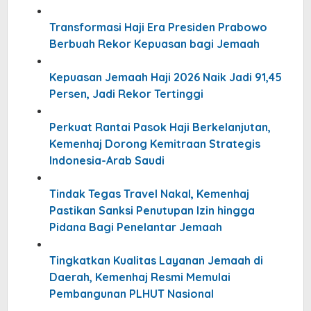
Transformasi Haji Era Presiden Prabowo
Berbuah Rekor Kepuasan bagi Jemaah
Kepuasan Jemaah Haji 2026 Naik Jadi 91,45
Persen, Jadi Rekor Tertinggi
Perkuat Rantai Pasok Haji Berkelanjutan,
Kemenhaj Dorong Kemitraan Strategis
Indonesia-Arab Saudi
Tindak Tegas Travel Nakal, Kemenhaj
Pastikan Sanksi Penutupan Izin hingga
Pidana Bagi Penelantar Jemaah
Tingkatkan Kualitas Layanan Jemaah di
Daerah, Kemenhaj Resmi Memulai
Pembangunan PLHUT Nasional