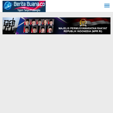
Skip
to
content