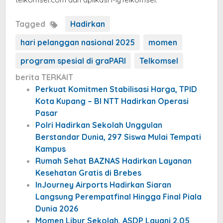
Tagged
Hadirkan
hari pelanggan nasional 2025
momen
program spesial di graPARI
Telkomsel
berita TERKAIT
Perkuat Komitmen Stabilisasi Harga, TPID
Kota Kupang – BI NTT Hadirkan Operasi
Pasar
Polri Hadirkan Sekolah Unggulan
Berstandar Dunia, 297 Siswa Mulai Tempati
Kampus
Rumah Sehat BAZNAS Hadirkan Layanan
Kesehatan Gratis di Brebes
InJourney Airports Hadirkan Siaran
Langsung Perempatfinal Hingga Final Piala
Dunia 2026
Momen Libur Sekolah, ASDP Layani 2,05