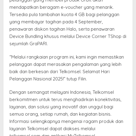
mendapatkan beragam e-voucher yang menarik.
Tersedia pula tambahan kuota 4 GB bagi pelanggan
yang membayar tagihan pada 4 September,
penawaran diskon tagihan Halo, serta penawaran
Device Bundling khusus melalui Device Corner TShop di
sejumlah GraPARI.
“Melalui rangkaian program ini, kami ingin memastikan
pelanggan dapat merasakan pengalaman yang lebih
baik dan berkesan dari Telkomsel. Selamat Hari
Pelanggan Nasional 2025!” tutup Filin.
Dengan semangat melayani Indonesia, Telkomsel
berkomitmen untuk terus menghadirkan konektivitas,
layanan, dan solusi yang inovatif dan unggul bagi
semua orang, setiap rumah, dan kegiatan bisnis.
Informasi selengkapnya mengenai ragam produk dan
layanan Telkomsel dapat diakses melalui
telkomsel.com dan aplikasi MyTelkomsel.