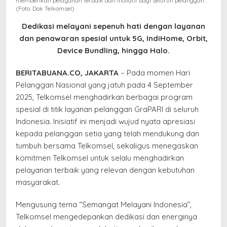
memberikan pelayanan terbaik dan inovatif bagi seluruh pelanggan.
Nasional
(Foto: Dok Telkomsel)
2025
Dedikasi melayani sepenuh hati dengan layanan
dan penawaran spesial untuk 5G, IndiHome, Orbit,
Device Bundling, hingga Halo.
BERITABUANA.CO, JAKARTA
– Pada momen Hari
Pelanggan Nasional yang jatuh pada 4 September
2025, Telkomsel menghadirkan berbagai program
spesial di titik layanan pelanggan GraPARI di seluruh
Indonesia. Inisiatif ini menjadi wujud nyata apresiasi
kepada pelanggan setia yang telah mendukung dan
tumbuh bersama Telkomsel, sekaligus menegaskan
komitmen Telkomsel untuk selalu menghadirkan
pelayanan terbaik yang relevan dengan kebutuhan
masyarakat.
Mengusung tema “Semangat Melayani Indonesia”,
Telkomsel mengedepankan dedikasi dan energinya