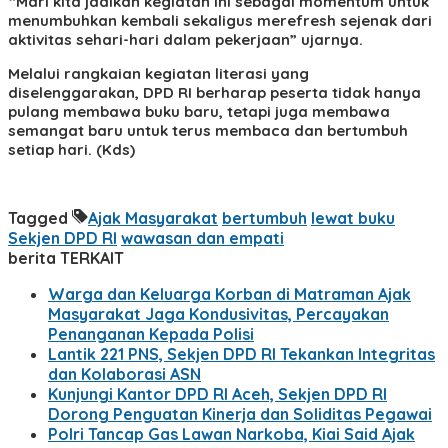
“Mari kita jadikan kegiatan ini sebagai momentum untuk
menumbuhkan kembali sekaligus merefresh sejenak dari
aktivitas sehari-hari dalam pekerjaan” ujarnya.
Melalui rangkaian kegiatan literasi yang
diselenggarakan, DPD RI berharap peserta tidak hanya
pulang membawa buku baru, tetapi juga membawa
semangat baru untuk terus membaca dan bertumbuh
setiap hari. (Kds)
Tagged
Ajak Masyarakat
bertumbuh
lewat buku
Sekjen DPD RI
wawasan dan empati
berita TERKAIT
Warga dan Keluarga Korban di Matraman Ajak
Masyarakat Jaga Kondusivitas, Percayakan
Penanganan Kepada Polisi
Lantik 221 PNS, Sekjen DPD RI Tekankan Integritas
dan Kolaborasi ASN
Kunjungi Kantor DPD RI Aceh, Sekjen DPD RI
Dorong Penguatan Kinerja dan Soliditas Pegawai
Polri Tancap Gas Lawan Narkoba, Kiai Said Ajak