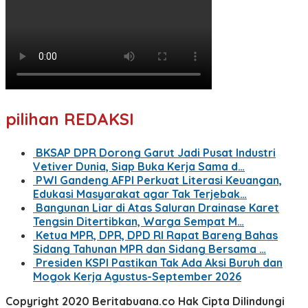
pilihan REDAKSI
BKSAP DPR Dorong Garut Jadi Pusat Industri
Vetiver Dunia, Siap Buka Kerja Sama d…
PWI Gandeng AFPI Perkuat Literasi Keuangan,
Edukasi Masyarakat agar Tak Terjebak…
Bangunan Liar di Atas Saluran Drainase Karet
Tengsin Ditertibkan, Warga Sempat M…
Ketua MPR, DPR, DPD RI Rapat Bareng Bahas
Sidang Tahunan MPR dan Sidang Bersama …
Presiden KSPI Pastikan Tak Ada Aksi Buruh dan
Mogok Kerja Agustus-September 2026
Copyright 2020 Beritabuana.co Hak Cipta Dilindungi