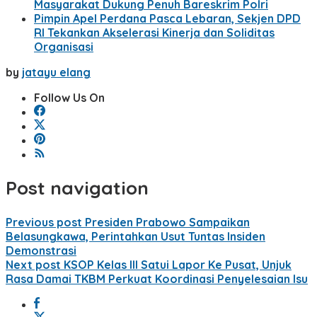
Masyarakat Dukung Penuh Bareskrim Polri
Pimpin Apel Perdana Pasca Lebaran, Sekjen DPD
RI Tekankan Akselerasi Kinerja dan Soliditas
Organisasi
by
jatayu elang
Follow Us On
Post navigation
Previous post
Presiden Prabowo Sampaikan
Belasungkawa, Perintahkan Usut Tuntas Insiden
Demonstrasi
Next post
KSOP Kelas III Satui Lapor Ke Pusat, Unjuk
Rasa Damai TKBM Perkuat Koordinasi Penyelesaian Isu