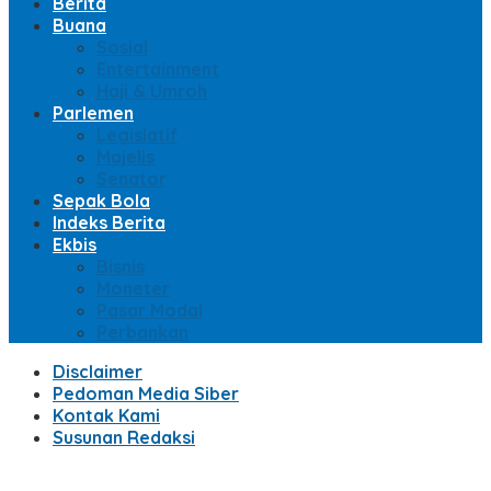
Berita
Buana
Sosial
Entertainment
Haji & Umroh
Parlemen
Legislatif
Majelis
Senator
Sepak Bola
Indeks Berita
Ekbis
Bisnis
Moneter
Pasar Modal
Perbankan
Disclaimer
Pedoman Media Siber
Kontak Kami
Susunan Redaksi