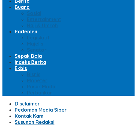
Berita
Buana
Sosial
Entertainment
Haji & Umroh
Parlemen
Legislatif
Majelis
Senator
Sepak Bola
Indeks Berita
Ekbis
Bisnis
Moneter
Pasar Modal
Perbankan
Disclaimer
Pedoman Media Siber
Kontak Kami
Susunan Redaksi