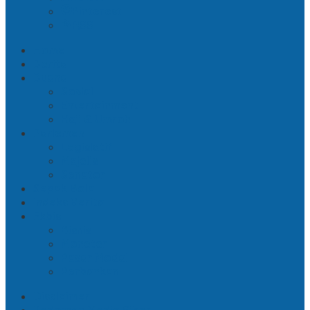
Pinterest
RSS
Home
Berita
Buana
Sosial
Entertainment
Haji & Umroh
Parlemen
Legislatif
Majelis
Senator
Sepak Bola
Indeks Berita
Ekbis
Bisnis
Moneter
Pasar Modal
Perbankan
Disclaimer
Pedoman Media Siber