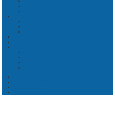
Sosial
Entertainment
Haji & Umroh
Parlemen
Legislatif
Majelis
Senator
Sepak Bola
Indeks Berita
Ekbis
Bisnis
Moneter
Pasar Modal
Perbankan
Disclaimer
Pedoman Media Siber
Kontak Kami
Susunan Redaksi