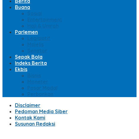
Berita
Buana
Sosial
Entertainment
Haji & Umroh
Parlemen
Legislatif
Majelis
Senator
Sepak Bola
Indeks Berita
Ekbis
Bisnis
Moneter
Pasar Modal
Perbankan
Disclaimer
Pedoman Media Siber
Kontak Kami
Susunan Redaksi