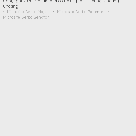
Copyright 2020 Beritabuana.co Hak Cipta Dilindungi Undang-
Undang
Microsite Berita Majelis
Microsite Berita Parlemen
Microsite Berita Senator