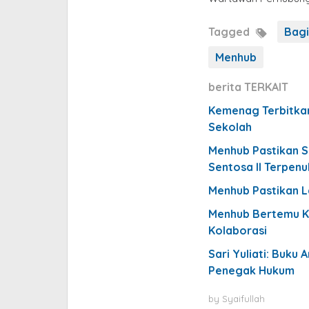
Tagged
Bag
Menhub
berita TERKAIT
Kemenag Terbitkan
Sekolah
Menhub Pastikan S
Sentosa II Terpenu
Menhub Pastikan La
Menhub Bertemu Ka
Kolaborasi
Sari Yuliati: Buk
Penegak Hukum
by
Syaifullah