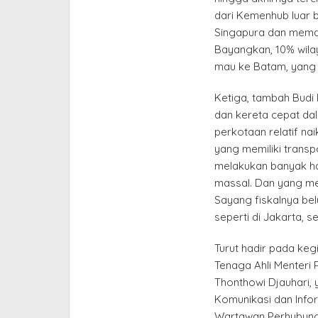
dari Kemenhub luar 
Singapura dan memak
Bayangkan, 10% wilay
mau ke Batam, yang 
Ketiga, tambah Budi
dan kereta cepat da
perkotaan relatif na
yang memiliki trans
melakukan banyak ha
massal. Dan yang m
Sayang fiskalnya b
seperti di Jakarta, s
Turut hadir pada kegi
Tenaga Ahli Menteri
Thonthowi Djauhari, y
Komunikasi dan Info
Wartawan Perhubung