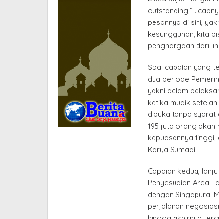
outstanding,” ucapn
pesannya di sini, yak
kesungguhan, kita bis
penghargaan dari li
Soal capaian yang t
dua periode Pemerin
yakni dalam pelaksan
ketika mudik setelah
dibuka tanpa syarat 
195 juta orang akan 
kepuasannya tinggi, 
Karya Sumadi
Capaian kedua, lanjut
Penyesuaian Area La
dengan Singapura. Me
perjalanan negosiasi
hingga akhirnya terc