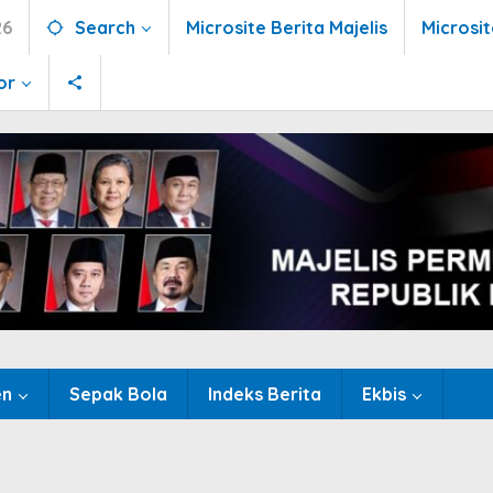
26
Search
Microsite Berita Majelis
Microsi
or
en
Sepak Bola
Indeks Berita
Ekbis