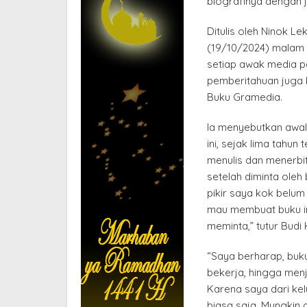
biografinya dengan 
Ditulis oleh Ninok L
(19/10/2024) malam 
setiap awak media p
pemberitahuan juga b
Buku Gramedia.
Ia menyebutkan awal 
ini, sejak lima tahun
menulis dan menerbit
setelah diminta oleh
pikir saya kok belu
mau membuat buku in
meminta,” tutur Budi 
“Saya berharap, buku 
bekerja, hingga men
Karena saya dari kel
biasa saja. Mungkin 