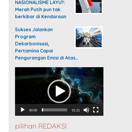
NASIONALISME LAYU?:
Merah Putih pun tak
berkibar di Kendaraan
Sukses Jalankan
Program
Dekarbonisasi,
Pertamina Capai
Pengurangan Emisi di Atas…
Video
Player
00:00
01:21
pilihan REDAKSI