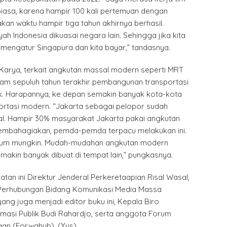
biasa, karena hampir 100 kali pertemuan dengan
an waktu hampir tiga tahun akhirnya berhasil.
ah Indonesia dikuasai negara lain. Sehingga jika kita
mengatur Singapura dan kita bayar,” tandasnya.
 Karya, terkait angkutan massal modern seperti MRT
lam sepuluh tahun terakhir pembangunan transportasi
ik. Harapannya, ke depan semakin banyak kota-kota
portasi modern. “Jakarta sebagai pelopor sudah
l. Hampir 30% masyarakat Jakarta pakai angkutan
embahagiakan, pemda-pemda terpacu melakukan ini.
elum mungkin. Mudah-mudahan angkutan modern
emakin banyak dibuat di tempat lain,” pungkasnya.
atan ini Direktur Jenderal Perkeretaapian Risal Wasal,
 Perhubungan Bidang Komunikasi Media Massa
ang juga menjadi editor buku ini, Kepala Biro
rmasi Publik Budi Rahardjo, serta anggota Forum
an (Forwahub). (Yus)