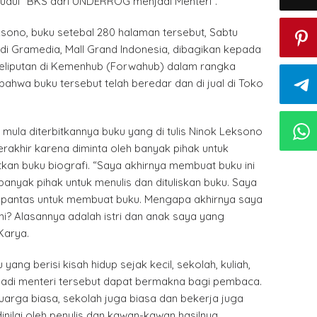
judul “BKS dari UNDERROG menjadi Menteri”.
eksono, buku setebal 280 halaman tersebut, Sabtu
di Gramedia, Mall Grand Indonesia, dibagikan kepada
eliputan di Kemenhub (Forwahub) dalam rangka
ahwa buku tersebut telah beredar dan di jual di Toko
mula diterbitkannya buku yang di tulis Ninok Leksono
 terakhir karena diminta oleh banyak pihak untuk
kan buku biografi. “Saya akhirnya membuat buku ini
 banyak pihak untuk menulis dan dituliskan buku. Saya
m pantas untuk membuat buku. Mengapa akhirnya saya
i? Alasannya adalah istri dan anak saya yang
Karya.
yang berisi kisah hidup sejak kecil, sekolah, kuliah,
jadi menteri tersebut dapat bermakna bagi pembaca.
uarga biasa, sekolah juga biasa dan bekerja juga
dinilai oleh penulis dan kawan-kawan hasilnya