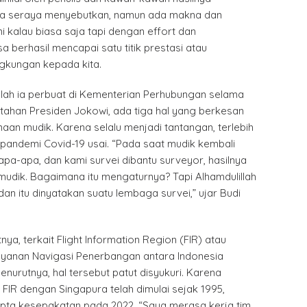
ya seraya menyebutkan, namun ada makna dan
ni kalau biasa saja tapi dengan effort dan
a berhasil mencapai satu titik prestasi atau
ngkungan kepada kita.
elah ia perbuat di Kementerian Perhubungan selama
tahan Presiden Jokowi, ada tiga hal yang berkesan
aan mudik. Karena selalu menjadi tantangan, terlebih
 pandemi Covid-19 usai. “Pada saat mudik kembali
apa-apa, dan kami survei dibantu surveyor, hasilnya
mudik. Bagaimana itu mengaturnya? Tapi Alhamdulillah
dan itu dinyatakan suatu lembaga survei,” ujar Budi
nya, terkait Flight Information Region (FIR) atau
yanan Navigasi Penerbangan antara Indonesia
nurutnya, hal tersebut patut disyukuri. Karena
 FIR dengan Singapura telah dimulai sejak 1995,
ipta kesepakatan pada 2022. “Saya merasa kerja tim