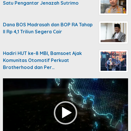
Satu Pengantar Jenazah Sutrimo
Dana BOS Madrasah dan BOP RA Tahap
II Rp 4,1 Triliun Segera Cair
Hadiri HUT ke-8 MBI, Bamsoet Ajak
Komunitas Otomotif Perkuat
Brotherhood dan Per…
Video
Player