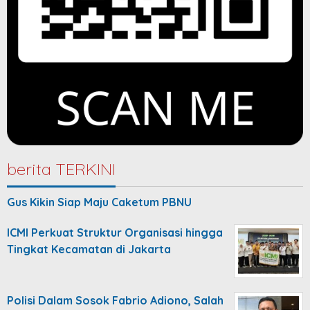
berita TERKINI
Gus Kikin Siap Maju Caketum PBNU
ICMI Perkuat Struktur Organisasi hingga
Tingkat Kecamatan di Jakarta
Polisi Dalam Sosok Fabrio Adiono, Salah