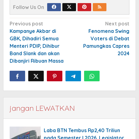
Follow Us On
Post
Previous post
Next post
navigation
Kampanye Akbar di
Fenomena Swing
GBK, Dihadiri Semua
Voters di Debat
Menteri PDIP, Dihibur
Pamungkas Capres
Band Slank dan akan
2024
Dibanjiri Ribuan Massa
jangan LEWATKAN
Laba BTN Tembus Rp2,40 Triliun
pada Semester I 2026, Legislator