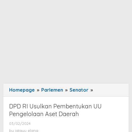
Homepage
»
Parlemen
»
Senator
»
DPD
RI
Usulkan
DPD RI Usulkan Pembentukan UU
Pembentukan
Pengelolaan Aset Daerah
UU
03/02/2024
by
Pengelolaan
jatayu
by
jatayu elang