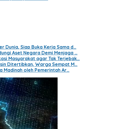
er Dunia, Siap Buka Kerja Sama d…
ndungi Aset Negara Demi Menjaga …
kasi Masyarakat agar Tak Terjebak…
gsin Ditertibkan, Warga Sempat M…
ara Madinah oleh Pemerintah Ar…