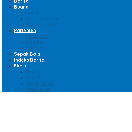
Berita
Buana
Sosial
Entertainment
Haji & Umroh
Parlemen
Legislatif
Majelis
Senator
Sepak Bola
Indeks Berita
Ekbis
Bisnis
Moneter
Pasar Modal
Perbankan