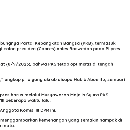
gabungnya Partai Kebangkitan Bangsa (PKB), termasuk
 calon presiden (Capres) Anies Baswedan pada Pilpres
t (8/9/2023), bahwa PKS tetap optimistis di tengah
,” ungkap pria yang akrab disapa Habib Aboe itu, sembari
res harus melalui Musyawarah Majelis Syura PKS.
II beberapa waktu lalu.
nggota Komisi III DPR ini.
ik, menggambarkan kemenangan yang semakin nampak di
n mata.