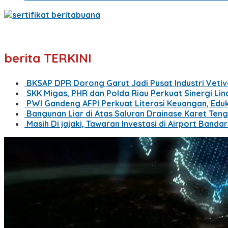
berita TERKINI
BKSAP DPR Dorong Garut Jadi Pusat Industri Vetiv
SKK Migas, PHR dan Polda Riau Perkuat Sinergi Li
PWI Gandeng AFPI Perkuat Literasi Keuangan, Edu
Bangunan Liar di Atas Saluran Drainase Karet Ten
Masih Di jajaki, Tawaran Investasi di Airport Band