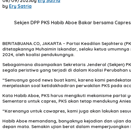
08/09/2023
by
Ery Satria
by
Ery Satria
Sekjen DPP PKS Habib Aboe Bakar bersama Capres d
BERITABUANA.CO, JAKARTA
– Partai Keadilan Sejahtera (
ditetapkannya Muhaimin Iskandar, selaku ketua umumnya s
2024, oleh koalisi pendukungnya.
Sebagaimana disampaikan Sekretaris Jenderal (Sekjen) PK
segala peristiwa yang terjadi di dalam Koalisi Perubahan 
“Semuanya good news buat kami, karena kami pendekatannya
menjelaskan soal ketidakhadiran perwakilan PKS pada acar
Kata Habib Aboe, PKS harus mengikuti mekanisme partai 
Sementara untuk capres, PKS akan tetap mendukung Anies 
“Karenanya untuk cawapres, kami juga akan lakukan sesuai 
Habib Aboe memandang, banyaknya kejadian dan ujian d
depan mata. Semakin ujian berat dalam memperjuangkan i