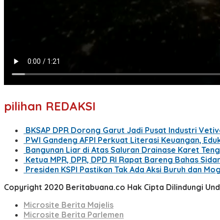
pilihan REDAKSI
BKSAP DPR Dorong Garut Jadi Pusat Industri Vetiv
PWI Gandeng AFPI Perkuat Literasi Keuangan, Edu
Bangunan Liar di Atas Saluran Drainase Karet Ten
Ketua MPR, DPR, DPD RI Rapat Bareng Bahas Sida
Presiden KSPI Pastikan Tak Ada Aksi Buruh dan M
Copyright 2020 Beritabuana.co Hak Cipta Dilindungi U
Microsite Berita Majelis
Microsite Berita Parlemen