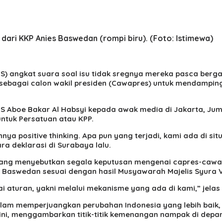
ari KKP Anies Baswedan (rompi biru). (Foto: Istimewa)
PKS) angkat suara soal isu tidak sregnya mereka pasca ber
ebagai calon wakil presiden (Cawapres) untuk mendampingi
S Aboe Bakar Al Habsyi kepada awak media di Jakarta, Juma
untuk Persatuan atau KPP.
 positive thinking. Apa pun yang terjadi, kami ada di situ
a deklarasi di Surabaya lalu.
yang menyebutkan segala keputusan mengenai capres-cawap
Baswedan sesuai dengan hasil Musyawarah Majelis Syura VI
aturan, yakni melalui mekanisme yang ada di kami,” jelas A
alam memperjuangkan perubahan Indonesia yang lebih ba
ni, menggambarkan titik-titik kemenangan nampak di depa