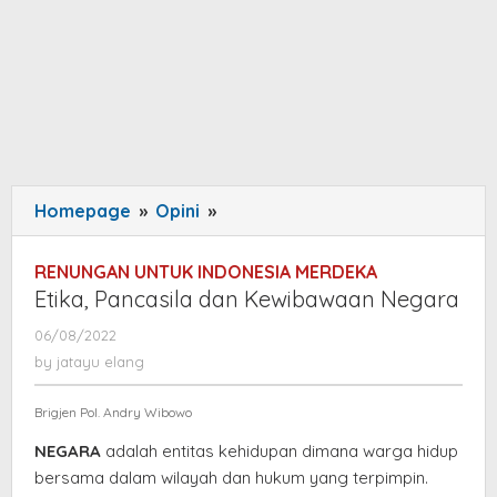
Homepage
»
Opini
»
Etika,
Pancasila
dan
RENUNGAN UNTUK INDONESIA MERDEKA
Kewibawaan
Etika, Pancasila dan Kewibawaan Negara
Negara
06/08/2022
by
jatayu
by
jatayu elang
elang
Brigjen Pol. Andry Wibowo
NEGARA
adalah entitas kehidupan dimana warga hidup
bersama dalam wilayah dan hukum yang terpimpin.