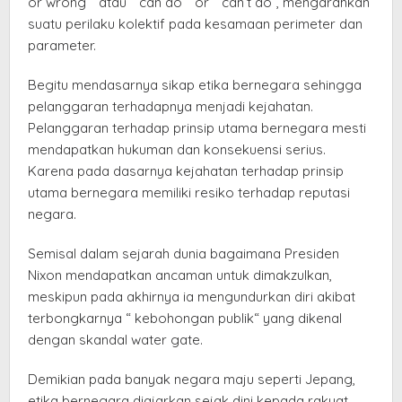
or wrong “ atau “ can do “ or “ can’t do”, mengarahkan
suatu perilaku kolektif pada kesamaan perimeter dan
parameter.
Begitu mendasarnya sikap etika bernegara sehingga
pelanggaran terhadapnya menjadi kejahatan.
Pelanggaran terhadap prinsip utama bernegara mesti
mendapatkan hukuman dan konsekuensi serius.
Karena pada dasarnya kejahatan terhadap prinsip
utama bernegara memiliki resiko terhadap reputasi
negara.
Semisal dalam sejarah dunia bagaimana Presiden
Nixon mendapatkan ancaman untuk dimakzulkan,
meskipun pada akhirnya ia mengundurkan diri akibat
terbongkarnya “ kebohongan publik“ yang dikenal
dengan skandal water gate.
Demikian pada banyak negara maju seperti Jepang,
etika bernegara diajarkan sejak dini kepada rakyat