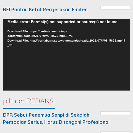
BEI Pantau Ketat Pergerakan Emiten
Video
Media error: Format(s) not supported or source(s) not found
Player
Download File: https://beritabuana.co/wp-
content/uploads/2021/07/IMG_5629.mp4?_=1
Download File: http://beritabuana.co/wp-content/uploads/2021/07/IMG_5629.mp4?
_=1
pilihan REDAKSI
DPR Sebut Penemua Senpi di Sekolah
Persoalan Serius, Harus Ditangani Profesional