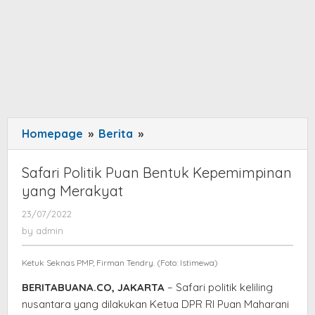
Homepage
»
Berita
»
Safari
Politik
Puan
Safari Politik Puan Bentuk Kepemimpinan
Bentuk
yang Merakyat
Kepemimpinan
23/07/2022
by
yang
admin
by
admin
Merakyat
Ketuk Seknas PMP, Firman Tendry. (Foto: Istimewa)
BERITABUANA.CO, JAKARTA
– Safari politik keliling
nusantara yang dilakukan Ketua DPR RI Puan Maharani