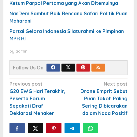
Ketum Parpol Pertama yang Akan Ditemuinya
NasDem Sambut Baik Rencana Safari Politik Puan
Maharani
Partai Gelora Indonesia Silaturahmi ke Pimpinan
MPR RI
by
admin
Follow Us On
Post
Previous post
Next post
navigation
G20 EWG Hari Terakhir,
Drone Emprit Sebut
Peserta Forum
Puan Tokoh Paling
Sepakati Draf
Sering Dibicarakan
Deklarasi Menaker
dalam Nada Positif